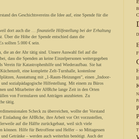
B
B
C
and des Geschichtsvereins die Idee auf, eine Spende für die
weil dort auch die …
finanzielle Hilfestellung bei der Erhaltung
D
t. Über die Höhe der Spende entschied dann die
s sollten 5.000 € sein.
, die an der Ahr tätig sind. Unsere Auswahl fiel auf die
F
bei, dass die Spenden an keine Einzelpersonen weitergegeben
ls Verein für Katastrophenhilfe und Wiederaufbau. Sie hat
H
 Küchenzelt, eine komplette Zelt-Turnhalle, kostenlose
lplätzen, Ausstattung mit „1-Raum-Heizungen“, einen „Indoor-
H
he und sozialpädagogische Hilfestellung. Mit einem zu Büros
K
nen und Mitarbeiter der AHRche lange Zeit in den Orten
N
füllen von Formularen und Anträgen anzubieten. Zu
P
he tätig.
P
rdimensionalen Scheck zu überreichen, wollte der Vorstand
P
r Einladung der AHRche, ihre Arbeit vor Ort vorzustellen,
R
lerweile auf die Hälfte zurückgebaut, weil sich viele
en können. Hilfe für Betroffene und Helfer – so Mittagessen
T
und Getränke – werden auch weiterhin benötigt. Auch der