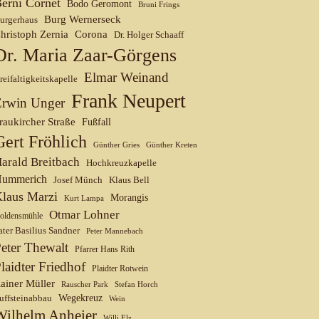
erni Cornet
Bodo Geromont
Bruni Frings
Burg Wernerseck
urgerhaus
hristoph Zernia
Corona
Dr. Holger Schaaff
Dr. Maria Zaar-Görgens
Elmar Weinand
reifaltigkeitskapelle
Frank Neupert
Erwin Unger
raukircher Straße
Fußfall
Gert Fröhlich
Günther Gries
Günther Kreten
arald Breitbach
Hochkreuzkapelle
ummerich
Josef Münch
Klaus Bell
laus Marzi
Morangis
Kurt Lampa
Otmar Lohner
oldensmühle
ater Basilius Sandner
Peter Mannebach
eter Thewalt
Pfarrer Hans Rith
laidter Friedhof
Plaidter Rotwein
ainer Müller
Rauscher Park
Stefan Horch
uffsteinabbau
Wegekreuz
Wein
Wilhelm Anheier
Willi Elz