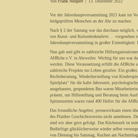
Von
Frank Neupert
|
13. Dezember 2022
Vor der Jahreshauptversammlung 2021 kam im Vorst
leidgeprüften Menschen an der Ahr zu machen.
Nach § 2 der Satzung war das durchaus möglich, 
von Kunst- und Kulturdenkmälern
… vorgesehen is
Jahreshauptversammlung in großer Einmütigkeit: E
Nun gab und gibt es zahlreiche Hilfsorganisationen
AHRche e.V. in Ahrweiler. Wichtig für uns war da
werden. Diese Voraussetzung erfüllt die AHRche a
zahlreiche Projekte ins Leben gerufen: Ein großes
Rechtsberatung, Wiederherstellung von Kinderspie
Spielplatz“ für die kalte Jahreszeit, psychologisc
ausgebauten, gespendeten Bus waren Mitarbeiterin
präsent, um Hilfestellung und Beratung beim Aus
Spitzenzeiten waren rund 400 Helfer für die AHRc
Das freundliche Angebot, pressewirksam einen übe
des Plaidter Geschichtsvereins nicht annehmen. De
sind wir aber gern gefolgt. Das Küchenzelt ist mitt
Bedürftige glücklicherweise wieder selbst versorg
von Dienstag bis Samstag, Kuchen am Nachmittag 