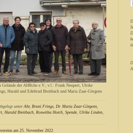
D
S
D
k
ü
D
A
m Gelände der AHRche e.V.; v.l.: Frank Neupert, Ulrike
ngs, Harald und Edeltrud Breitbach und Maria Zaar-Görgens
bgelegt unter
Ahr
,
Bruni Frings
,
Dr. Maria Zaar-Görgens
,
rt
,
Harald Breitbach
,
Roswitha Horch
,
Spende
,
Ulrike Linden
,
svereins am 25. November 2022