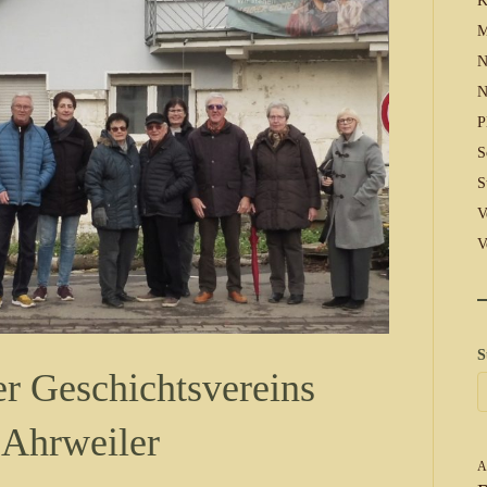
K
M
N
N
P
S
S
V
V
S
er Geschichtsvereins
 Ahrweiler
A