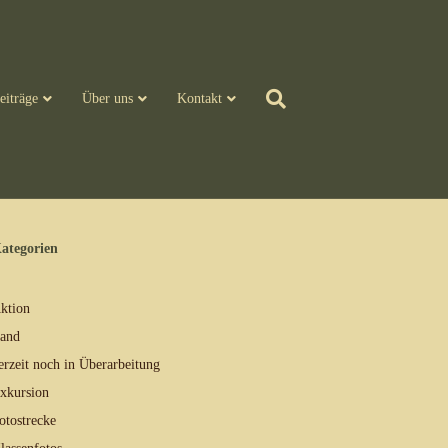
eiträge
Über uns
Kontakt
ategorien
ktion
and
erzeit noch in Überarbeitung
xkursion
otostrecke