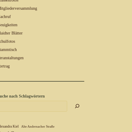
lassenfotos
itgliederversammlung
achruf
euigkeiten
laidter Blätter
chulfotos
tammtisch
eranstaltungen
ortrag
uche nach Schlagwörtern
lexandra Kiel
Alte Andernacher Straße