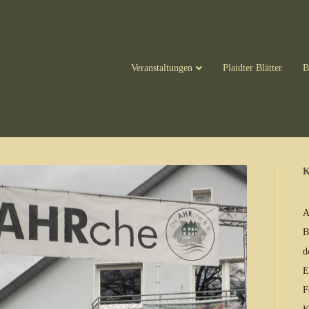
Veranstaltungen
Plaidter Blätter
B
K
A
B
d
E
F