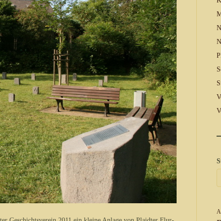
K
M
N
N
P
S
S
V
V
S
A
ter Geschichtsverein 2011 ein kleine Anlage von Plaidter Flur-