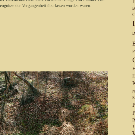
B
Zeugnisse der Vergangenheit überlassen worden waren.
B
C
D
F
H
H
K
N
P
P
P
R
T