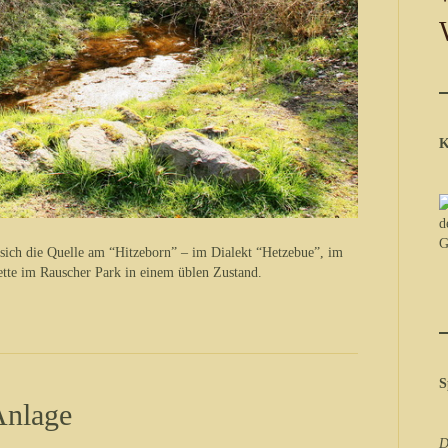
K
 sich die Quelle am “Hitzeborn” – im Dialekt “Hetzebue”, im
ette im Rauscher Park in einem üblen Zustand.
S
Anlage
D