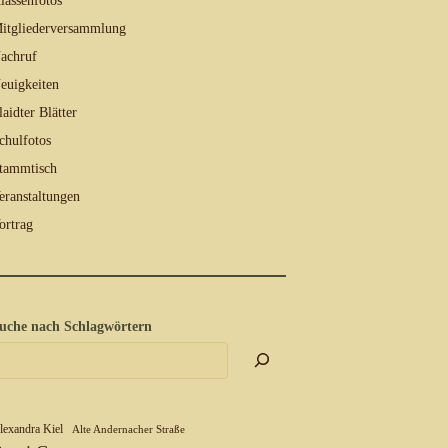
lassenfotos
itgliederversammlung
achruf
euigkeiten
laidter Blätter
chulfotos
tammtisch
eranstaltungen
ortrag
uche nach Schlagwörtern
lexandra Kiel
Alte Andernacher Straße