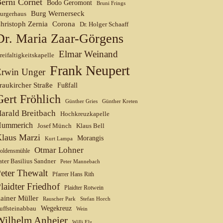
erni Cornet
Bodo Geromont
Bruni Frings
Burg Wernerseck
urgerhaus
hristoph Zernia
Corona
Dr. Holger Schaaff
Dr. Maria Zaar-Görgens
Elmar Weinand
reifaltigkeitskapelle
Frank Neupert
Erwin Unger
raukircher Straße
Fußfall
Gert Fröhlich
Günther Gries
Günther Kreten
arald Breitbach
Hochkreuzkapelle
ummerich
Josef Münch
Klaus Bell
laus Marzi
Morangis
Kurt Lampa
Otmar Lohner
oldensmühle
ater Basilius Sandner
Peter Mannebach
eter Thewalt
Pfarrer Hans Rith
laidter Friedhof
Plaidter Rotwein
ainer Müller
Rauscher Park
Stefan Horch
uffsteinabbau
Wegekreuz
Wein
Wilhelm Anheier
Willi Elz