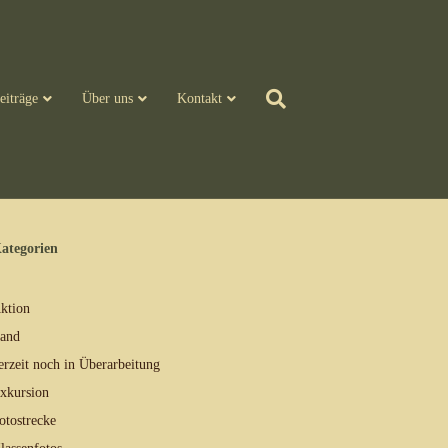
eiträge
Über uns
Kontakt
ategorien
ktion
and
erzeit noch in Überarbeitung
xkursion
otostrecke