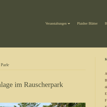
Veranstaltungen
Plaidter Blätter
B
K
Park̵
A
B
nlage im Rauscherpark
d
E
F