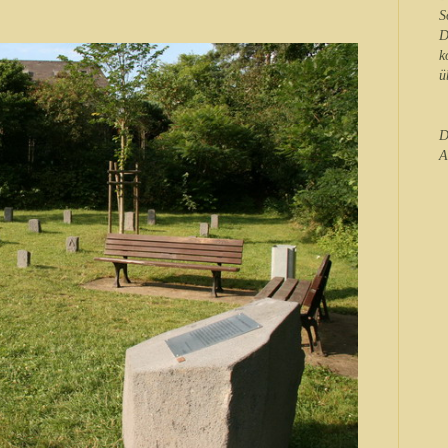
S
D
k
ü
D
A