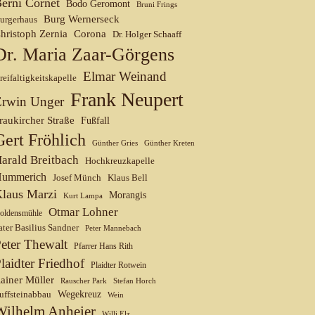
erni Cornet
Bodo Geromont
Bruni Frings
Burg Wernerseck
urgerhaus
hristoph Zernia
Corona
Dr. Holger Schaaff
Dr. Maria Zaar-Görgens
Elmar Weinand
reifaltigkeitskapelle
Frank Neupert
Erwin Unger
raukircher Straße
Fußfall
Gert Fröhlich
Günther Gries
Günther Kreten
arald Breitbach
Hochkreuzkapelle
ummerich
Josef Münch
Klaus Bell
laus Marzi
Morangis
Kurt Lampa
Otmar Lohner
oldensmühle
ater Basilius Sandner
Peter Mannebach
eter Thewalt
Pfarrer Hans Rith
laidter Friedhof
Plaidter Rotwein
ainer Müller
Rauscher Park
Stefan Horch
uffsteinabbau
Wegekreuz
Wein
Wilhelm Anheier
Willi Elz