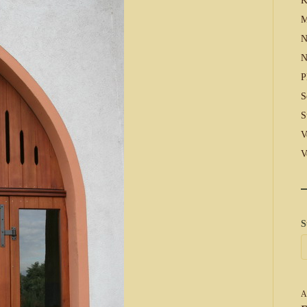
K
M
N
N
P
S
S
V
V
S
A