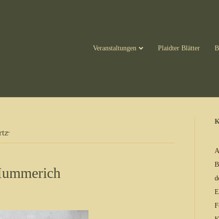
Veranstaltungen
Plaidter Blätter
B
K
tz̵
A
B
Hummerich
d
E
F