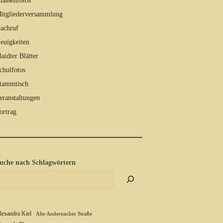
lassenfotos
itgliederversammlung
achruf
euigkeiten
laidter Blätter
chulfotos
tammtisch
eranstaltungen
ortrag
uche nach Schlagwörtern
lexandra Kiel
Alte Andernacher Straße