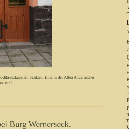
B
B
C
D
F
H
H
 Hochkreuzkapellen besitzen. Eine in der Alten Andernacher
K
as sein?
N
P
P
P
R
T
bei Burg Wernerseck.