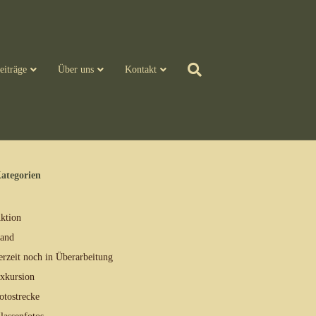
eiträge
Über uns
Kontakt
ategorien
ktion
and
erzeit noch in Überarbeitung
xkursion
otostrecke