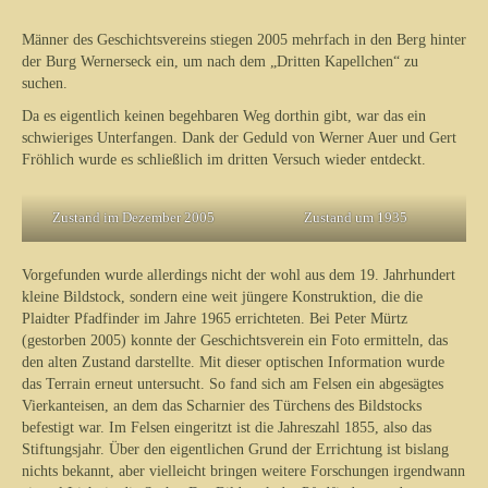
Männer des Geschichtsvereins stiegen 2005 mehrfach in den Berg hinter
der Burg Wernerseck ein, um nach dem „Dritten Kapellchen“ zu
suchen.
Da es eigentlich keinen begehbaren Weg dorthin gibt, war das ein
schwieriges Unterfangen. Dank der Geduld von Werner Auer und Gert
Fröhlich wurde es schließlich im dritten Versuch wieder entdeckt.
Zustand im Dezember 2005
Zustand um 1935
Vorgefunden wurde allerdings nicht der wohl aus dem 19. Jahrhundert
kleine Bildstock, sondern eine weit jüngere Konstruktion, die die
Plaidter Pfadfinder im Jahre 1965 errichteten. Bei Peter Mürtz
(gestorben 2005) konnte der Geschichtsverein ein Foto ermitteln, das
den alten Zustand darstellte. Mit dieser optischen Information wurde
das Terrain erneut untersucht. So fand sich am Felsen ein abgesägtes
Vierkanteisen, an dem das Scharnier des Türchens des Bildstocks
befestigt war. Im Felsen eingeritzt ist die Jahreszahl 1855, also das
Stiftungsjahr. Über den eigentlichen Grund der Errichtung ist bislang
nichts bekannt, aber vielleicht bringen weitere Forschungen irgendwann