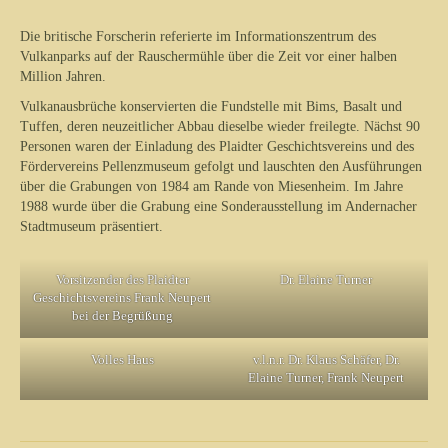
Die britische Forscherin referierte im Informationszentrum des
Vulkanparks auf der Rauschermühle über die Zeit vor einer halben
Million Jahren.
Vulkanausbrüche konservierten die Fundstelle mit Bims, Basalt und
Tuffen, deren neuzeitlicher Abbau dieselbe wieder freilegte. Nächst 90
Personen waren der Einladung des Plaidter Geschichtsvereins und des
Fördervereins Pellenzmuseum gefolgt und lauschten den Ausführungen
über die Grabungen von 1984 am Rande von Miesenheim. Im Jahre
1988 wurde über die Grabung eine Sonderausstellung im Andernacher
Stadtmuseum präsentiert.
Vorsitzender des Plaidter
Dr. Elaine Turner
Geschichtsvereins Frank Neupert
bei der Begrüßung
Volles Haus
v.l.n.r. Dr. Klaus Schäfer, Dr.
Elaine Turner, Frank Neupert