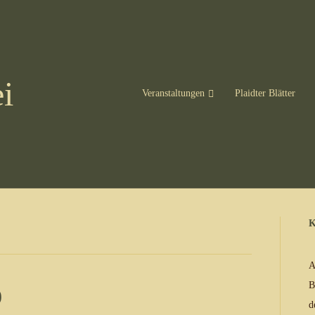
i
Veranstaltungen
Plaidter Blätter
K
A
B
9
d