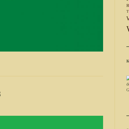
R
T
K
8