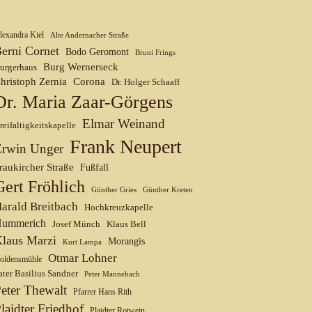
lexandra Kiel
Alte Andernacher Straße
erni Cornet
Bodo Geromont
Bruni Frings
Burg Wernerseck
urgerhaus
hristoph Zernia
Corona
Dr. Holger Schaaff
Dr. Maria Zaar-Görgens
Elmar Weinand
reifaltigkeitskapelle
Frank Neupert
Erwin Unger
raukircher Straße
Fußfall
Gert Fröhlich
Günther Gries
Günther Kreten
arald Breitbach
Hochkreuzkapelle
ummerich
Josef Münch
Klaus Bell
laus Marzi
Morangis
Kurt Lampa
Otmar Lohner
oldensmühle
ater Basilius Sandner
Peter Mannebach
eter Thewalt
Pfarrer Hans Rith
laidter Friedhof
Plaidter Rotwein