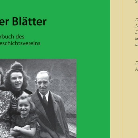
S
D
S
D
k
ü
D
A