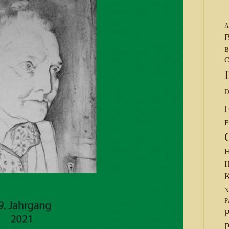
A
B
B
C
D
F
H
H
K
N
P
P
P