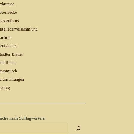
xkursion
otostrecke
lassenfotos
itgliederversammlung
achruf
euigkeiten
laidter Blätter
chulfotos
tammtisch
eranstaltungen
ortrag
uche nach Schlagwörtern