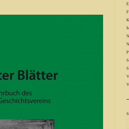
E
F
K
M
N
N
P
S
S
V
V
S