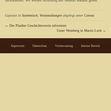
zurückstellen. Wir werden rechtzeitig den Neustart bekannt geben.
Gepostet in
Stammtisch
,
Veranstaltungen
abgelegt unter
Corona
← Der Plaidter Geschichtsverein informiert
Unser Weinberg in Marzis Loch →
Impressum
Datenschutz
Vereinssatzung
Interner Bereich