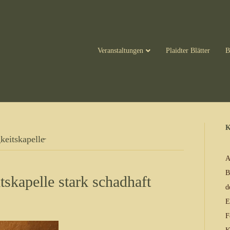
Veranstaltungen
Plaidter Blätter
B
K
keitskapelle̵
A
B
itskapelle stark schadhaft
d
E
F