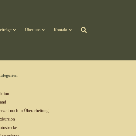
eiträge
Über uns
Kontakt
ategorien
ktion
and
erzeit noch in Überarbeitung
xkursion
otostrecke