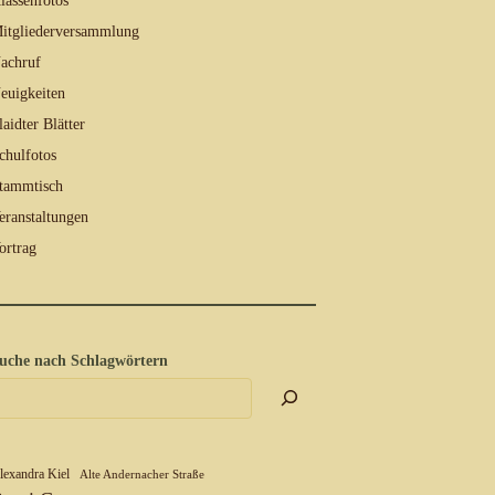
lassenfotos
itgliederversammlung
achruf
euigkeiten
laidter Blätter
chulfotos
tammtisch
eranstaltungen
ortrag
uche nach Schlagwörtern
lexandra Kiel
Alte Andernacher Straße