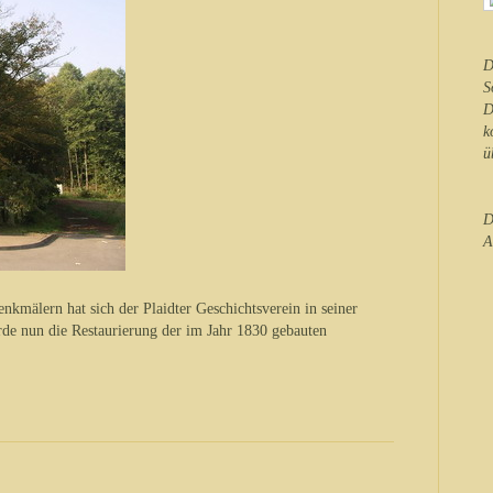
D
S
D
k
ü
D
A
nkmälern hat sich der Plaidter Geschichtsverein in seiner
de nun die Restaurierung der im Jahr 1830 gebauten