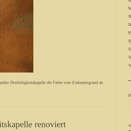
K
M
N
N
P
S
S
V
V
laidter Dreifaltigkeitskapelle die Farbe vom Zinkuntergrund ab.
S
tskapelle renoviert
A