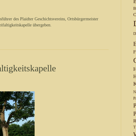
B
B
C
führer des Plaidter Geschichtsvereins, Ortsbürgermeister
ifaltigkeitskapelle übergeben.
D
F
altigkeitskapelle
H
H
K
N
P
P
P
R
T