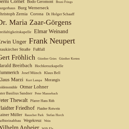
erni Cornet
Bodo Geromont
Bruni Frings
Burg Wernerseck
urgerhaus
hristoph Zernia
Corona
Dr. Holger Schaaff
Dr. Maria Zaar-Görgens
Elmar Weinand
reifaltigkeitskapelle
Frank Neupert
Erwin Unger
raukircher Straße
Fußfall
Gert Fröhlich
Günther Gries
Günther Kreten
arald Breitbach
Hochkreuzkapelle
ummerich
Josef Münch
Klaus Bell
laus Marzi
Morangis
Kurt Lampa
Otmar Lohner
oldensmühle
ater Basilius Sandner
Peter Mannebach
eter Thewalt
Pfarrer Hans Rith
laidter Friedhof
Plaidter Rotwein
ainer Müller
Rauscher Park
Stefan Horch
uffsteinabbau
Wegekreuz
Wein
Wilhelm Anheier
Willi Elz