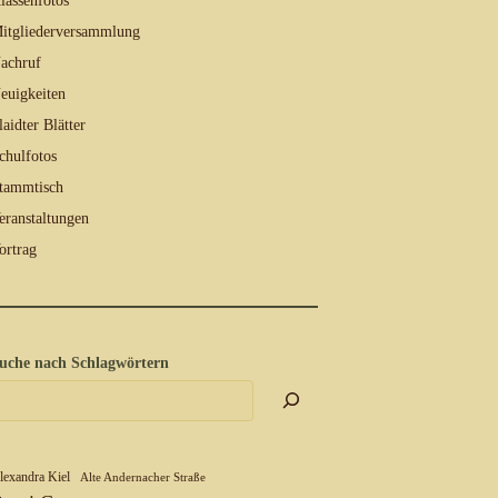
lassenfotos
itgliederversammlung
achruf
euigkeiten
laidter Blätter
chulfotos
tammtisch
eranstaltungen
ortrag
uche nach Schlagwörtern
lexandra Kiel
Alte Andernacher Straße