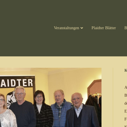
Veranstaltungen
Plaidter Blätter
B
K
A
B
d
E
F