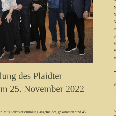
K
M
N
N
P
S
S
V
V
ung des Plaidter
S
 am 25. November 2022
A
rigen Mitgliederversammlung angemeldet, gekommen sind 45.