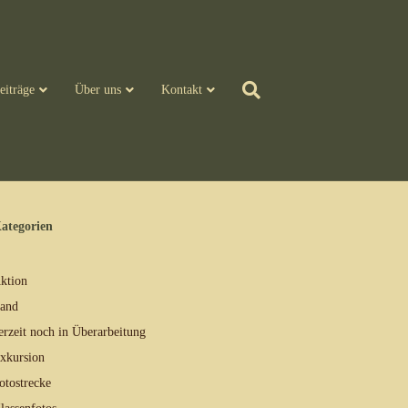
eiträge
Über uns
Kontakt
ategorien
ktion
and
erzeit noch in Überarbeitung
xkursion
otostrecke