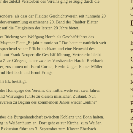
B
die zuletzt Verstorben des Vereins ging es zügig durch die
B
C
ondere, als dass der Plaidter Geschichtsverein seit nunmehr 20
ederversammlung erschienene 20. Band der Plaidter Blätter
uf die Tätigkeiten der letzten 20 Jahre bietet.
D
 der Rückzug von Wolfgang Horch als Geschäftführer des
Mayener Platt: „Et jaht nimmie su.“ Das hatte er natürlich weit
tsprechend seiner Pflicht nachkam und eine Neuwahl des
F
immt Frank Neupert die Geschäftführung, Vertreterin bleibt
ia Zaar-Görgens, neuer zweiter Vorsitzender Harald Breitbach.
zer, zusammen mit Berni Cornet, Erwin Unger, Rainer Müller
H
rud Breitbach und Bruni Frings.
H
K
i Elz bestätigt.
N
die Homepage des Vereins, die mittlerweile seit zwei Jahren
P
 und Wirrungen führte zu diesem misslichen Zustand. Nun
htsverein zu Beginn des kommenden Jahres wieder „online“
P
P
ber die Burgenlandschaft zwischen Koblenz und Bonn halten.
R
ung in Weißenthurm an. Dort geht es zur Kirche, zum Weißen
T
Exkursion führt am 3. September zum Kloster Eberbach.