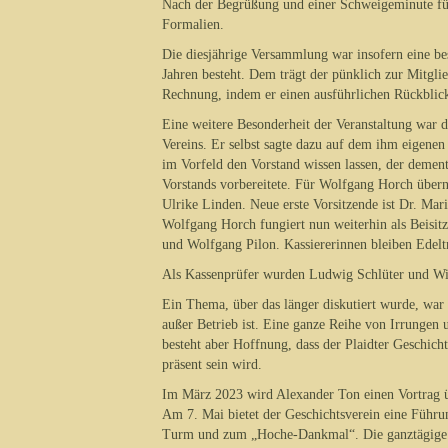
Nach der Begrüßung und einer Schweigeminute für 
Formalien.
Die diesjährige Versammlung war insofern eine bes
Jahren besteht. Dem trägt der pünklich zur Mitgli
Rechnung, indem er einen ausführlichen Rückblick a
Eine weitere Besonderheit der Veranstaltung war
Vereins. Er selbst sagte dazu auf dem ihm eigenen 
im Vorfeld den Vorstand wissen lassen, der demen
Vorstands vorbereitete. Für Wolfgang Horch übern
Ulrike Linden. Neue erste Vorsitzende ist Dr. Mar
Wolfgang Horch fungiert nun weiterhin als Beisit
und Wolfgang Pilon. Kassiererinnen bleiben Edelt
Als Kassenprüfer wurden Ludwig Schlüter und Will
Ein Thema, über das länger diskutiert wurde, war 
außer Betrieb ist. Eine ganze Reihe von Irrungen
besteht aber Hoffnung, dass der Plaidter Geschic
präsent sein wird.
Im März 2023 wird Alexander Ton einen Vortrag ü
Am 7. Mai bietet der Geschichtsverein eine Führ
Turm und zum „Hoche-Dankmal“. Die ganztägige 