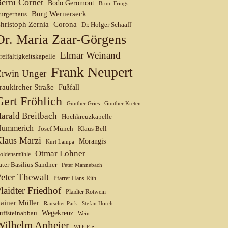
erni Cornet
Bodo Geromont
Bruni Frings
Burg Wernerseck
urgerhaus
hristoph Zernia
Corona
Dr. Holger Schaaff
Dr. Maria Zaar-Görgens
Elmar Weinand
reifaltigkeitskapelle
Frank Neupert
Erwin Unger
raukircher Straße
Fußfall
Gert Fröhlich
Günther Gries
Günther Kreten
arald Breitbach
Hochkreuzkapelle
ummerich
Josef Münch
Klaus Bell
laus Marzi
Morangis
Kurt Lampa
Otmar Lohner
oldensmühle
ater Basilius Sandner
Peter Mannebach
eter Thewalt
Pfarrer Hans Rith
laidter Friedhof
Plaidter Rotwein
ainer Müller
Rauscher Park
Stefan Horch
uffsteinabbau
Wegekreuz
Wein
Wilhelm Anheier
Willi Elz