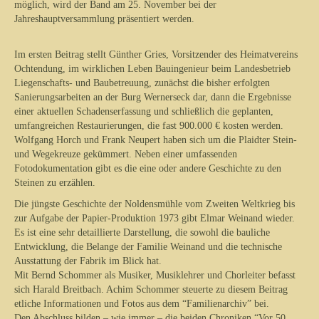
möglich, wird der Band am 25. November bei der
Jahreshauptversammlung präsentiert werden.
Im ersten Beitrag stellt Günther Gries, Vorsitzender des Heimatvereins
Ochtendung, im wirklichen Leben Bauingenieur beim Landesbetrieb
Liegenschafts- und Baubetreuung, zunächst die bisher erfolgten
Sanierungsarbeiten an der Burg Wernerseck dar, dann die Ergebnisse
einer aktuellen Schadenserfassung und schließlich die geplanten,
umfangreichen Restaurierungen, die fast 900.000 € kosten werden.
Wolfgang Horch und Frank Neupert haben sich um die Plaidter Stein-
und Wegekreuze gekümmert. Neben einer umfassenden
Fotodokumentation gibt es die eine oder andere Geschichte zu den
Steinen zu erzählen.
Die jüngste Geschichte der Noldensmühle vom Zweiten Weltkrieg bis
zur Aufgabe der Papier-Produktion 1973 gibt Elmar Weinand wieder.
Es ist eine sehr detaillierte Darstellung, die sowohl die bauliche
Entwicklung, die Belange der Familie Weinand und die technische
Ausstattung der Fabrik im Blick hat.
Mit Bernd Schommer als Musiker, Musiklehrer und Chorleiter befasst
sich Harald Breitbach. Achim Schommer steuerte zu diesem Beitrag
etliche Informationen und Fotos aus dem “Familienarchiv” bei.
Den Abschluss bilden – wie immer – die beiden Chroniken “Vor 50