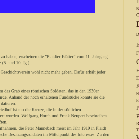
B
B
C
D
F
u haben, erscheinen die “Plaidter Blätter” vom 11. Jahrgang
(5. und 10. Jg.).
H
Geschichtsverein wohl nicht mehr geben. Dafür erhält jeder
H
K
um das Grab eines römischen Soldaten, das in den 1930er
N
rde. Anhand der noch erhaltenen Fundstücke konnte sie die
P
 datieren.
P
iedhof ist um die Kreuze, die in der südlichen
P
ert worden. Wolfgang Horch und Frank Neupert beschreiben
ften.
R
ufnahmen, die Peter Mannebach meist im Jahr 1919 in Plaidt
T
sche Besatzungssoldaten im Mittelpunkt des Interesses. Zu den