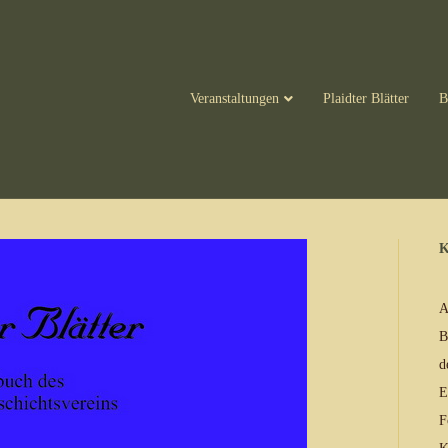
Veranstaltungen
Plaidter Blätter
B
K
A
B
d
E
F