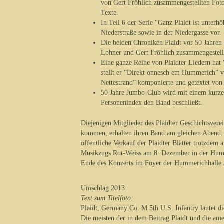
von Gert Fröhlich zusammengestellten Foto
Texte.
In Teil 6 der Serie “Ganz Plaidt ist unter
Niederstraße sowie in der Niedergasse vor.
Die beiden Chroniken Plaidt vor 50 Jahren
Lohner und Gert Fröhlich zusammengestellt
Eine ganze Reihe von Plaidter Liedern hat 
stellt er “Direkt onnesch em Hummerich” vo
Nettestrand” komponierte und getextet von 
50 Jahre Jumbo-Club wird mit einem kurzen
Personenindex den Band beschließt.
Diejenigen Mitglieder des Plaidter Geschichtsve
kommen, erhalten ihren Band am gleichen Abend. N
öffentliche Verkauf der Plaidter Blätter trotzde
Musikzugs Rot-Weiss am 8. Dezember in der Humme
Ende des Konzerts im Foyer der Hummerichhalle 
Umschlag 2013
Text zum Titelfoto:
Plaidt, Germany Co. M 5th U.S. Infantry lautet die
Die meisten der in dem Beitrag Plaidt und die am