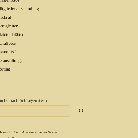
lassenfotos
itgliederversammlung
achruf
euigkeiten
laidter Blätter
chulfotos
tammtisch
eranstaltungen
ortrag
uche nach Schlagwörtern
lexandra Kiel
Alte Andernacher Straße