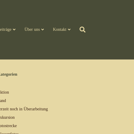
eiträge
Über uns
Kontakt
ategorien
ktion
and
erzeit noch in Überarbeitung
xkursion
otostrecke