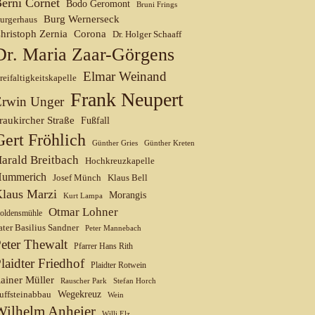
erni Cornet
Bodo Geromont
Bruni Frings
Burg Wernerseck
urgerhaus
hristoph Zernia
Corona
Dr. Holger Schaaff
Dr. Maria Zaar-Görgens
Elmar Weinand
reifaltigkeitskapelle
Frank Neupert
Erwin Unger
raukircher Straße
Fußfall
Gert Fröhlich
Günther Gries
Günther Kreten
arald Breitbach
Hochkreuzkapelle
ummerich
Josef Münch
Klaus Bell
laus Marzi
Morangis
Kurt Lampa
Otmar Lohner
oldensmühle
ater Basilius Sandner
Peter Mannebach
eter Thewalt
Pfarrer Hans Rith
laidter Friedhof
Plaidter Rotwein
ainer Müller
Rauscher Park
Stefan Horch
uffsteinabbau
Wegekreuz
Wein
Wilhelm Anheier
Willi Elz