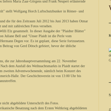
s liefern Maria Zaar-Görgens und Frank Neupert erläuternde
höhlt” stellt Wolfgang Horch Luftschutzbunker in Römer- und
 und die für den Zeitraum Juli 2012 bis Juni 2013 haben Otmar
 und mit zahlreichen Fotos versehen.
Willi Elz gesammelt. In dieser Ausgabe der “Plaidter Blätter”
K
n Juliane Bell und “Unser Plaidt ist die Perle vom
Hermann Degen vor. Es ist geplant, diese Serie fortzusetzen.
 Beitrag von Gerd Dötsch gefeiert, bevor der übliche
reins, die zur Jahreshauptversammlung am 22. November
ach dem Ausfall des Weihnachtsmarkts in Plaidt startet der
m am zweiten Adventwochenende, nämlich beim Konzert des
rich-Halle. Der Geschichtsverein ist von 13:00 Uhr bis
anzutreffen.
S
 nicht abgebildete Unterschrift des Fotos.
erikanische Besatzung nach dem Ersten Weltkrieg abgebildeten
D