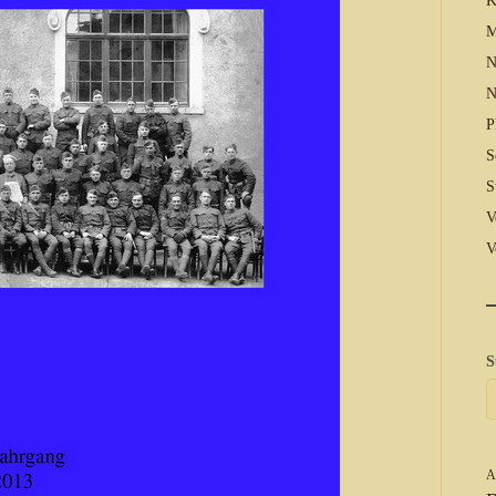
K
M
N
N
P
S
S
V
V
S
A