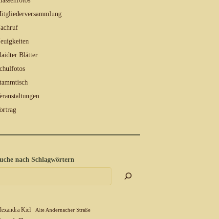
lassenfotos
itgliederversammlung
achruf
euigkeiten
laidter Blätter
chulfotos
tammtisch
eranstaltungen
ortrag
uche nach Schlagwörtern
lexandra Kiel
Alte Andernacher Straße