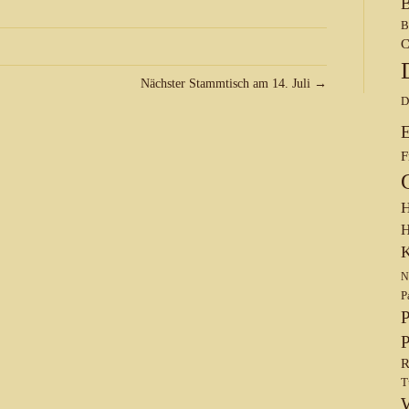
B
B
C
Nächster Stammtisch am 14. Juli →
D
F
H
H
K
N
P
P
P
R
T