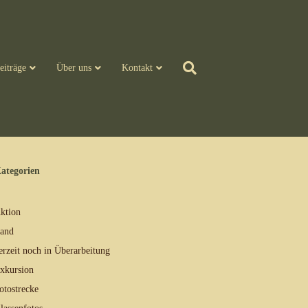
eiträge
Über uns
Kontakt
ategorien
ktion
and
erzeit noch in Überarbeitung
xkursion
otostrecke