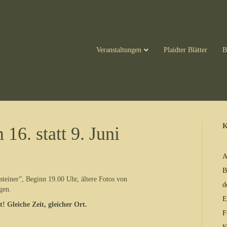
Veranstaltungen
Plaidter Blätter
B
K
16. statt 9. Juni
A
B
teiner”, Beginn 19.00 Uhr, ältere Fotos von
d
gen.
E
! Gleiche Zeit, gleicher Ort.
F