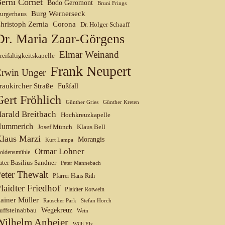
erni Cornet
Bodo Geromont
Bruni Frings
Burg Wernerseck
urgerhaus
hristoph Zernia
Corona
Dr. Holger Schaaff
Dr. Maria Zaar-Görgens
Elmar Weinand
reifaltigkeitskapelle
Frank Neupert
Erwin Unger
raukircher Straße
Fußfall
Gert Fröhlich
Günther Gries
Günther Kreten
arald Breitbach
Hochkreuzkapelle
ummerich
Josef Münch
Klaus Bell
laus Marzi
Morangis
Kurt Lampa
Otmar Lohner
oldensmühle
ater Basilius Sandner
Peter Mannebach
eter Thewalt
Pfarrer Hans Rith
laidter Friedhof
Plaidter Rotwein
ainer Müller
Rauscher Park
Stefan Horch
uffsteinabbau
Wegekreuz
Wein
Wilhelm Anheier
Willi Elz