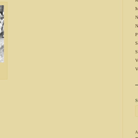
K
M
N
N
P
S
S
V
V
S
A