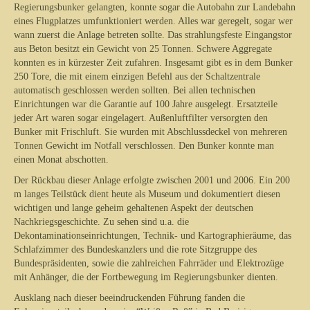
Regierungsbunker gelangten, konnte sogar die Autobahn zur Landebahn
eines Flugplatzes umfunktioniert werden. Alles war geregelt, sogar wer
wann zuerst die Anlage betreten sollte. Das strahlungsfeste Eingangstor
aus Beton besitzt ein Gewicht von 25 Tonnen. Schwere Aggregate
konnten es in kürzester Zeit zufahren. Insgesamt gibt es in dem Bunker
250 Tore, die mit einem einzigen Befehl aus der Schaltzentrale
automatisch geschlossen werden sollten. Bei allen technischen
Einrichtungen war die Garantie auf 100 Jahre ausgelegt. Ersatzteile
jeder Art waren sogar eingelagert. Außenluftfilter versorgten den
Bunker mit Frischluft. Sie wurden mit Abschlussdeckel von mehreren
Tonnen Gewicht im Notfall verschlossen. Den Bunker konnte man
einen Monat abschotten.
Der Rückbau dieser Anlage erfolgte zwischen 2001 und 2006. Ein 200
m langes Teilstück dient heute als Museum und dokumentiert diesen
wichtigen und lange geheim gehaltenen Aspekt der deutschen
Nachkriegsgeschichte. Zu sehen sind u.a. die
Dekontaminationseinrichtungen, Technik- und Kartographieräume, das
Schlafzimmer des Bundeskanzlers und die rote Sitzgruppe des
Bundespräsidenten, sowie die zahlreichen Fahrräder und Elektrozüge
mit Anhänger, die der Fortbewegung im Regierungsbunker dienten.
Ausklang nach dieser beeindruckenden Führung fanden die