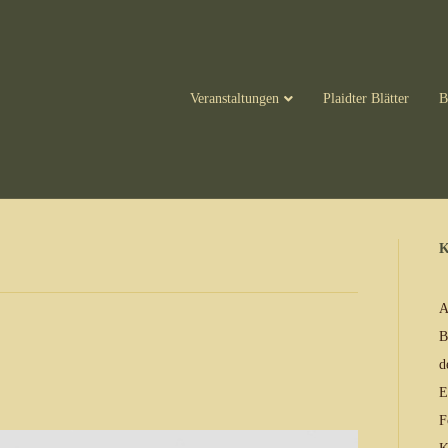
Veranstaltungen
Plaidter Blätter
B
K
A
B
d
E
F