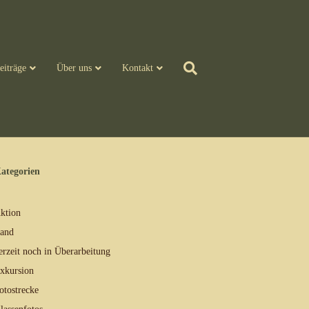
eiträge
Über uns
Kontakt
ategorien
ktion
and
erzeit noch in Überarbeitung
xkursion
otostrecke