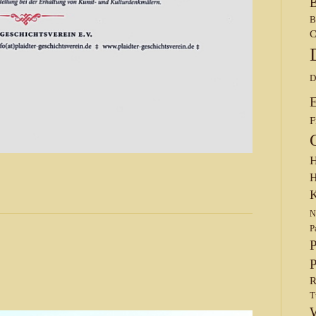
B
B
C
D
F
H
H
K
N
P
P
P
R
T