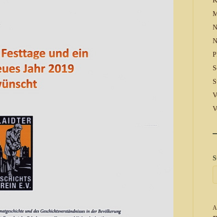
K
M
N
N
P
S
S
V
V
S
A