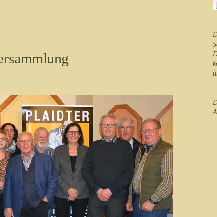
D
S
versammlung
D
k
ü
D
A