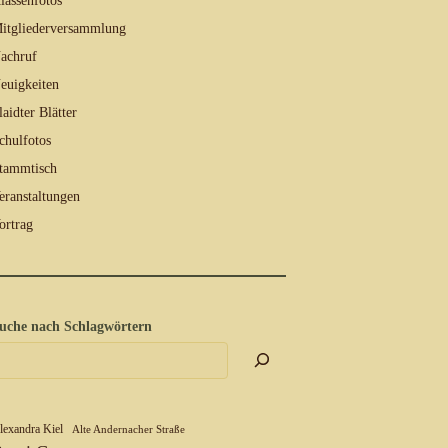
lassenfotos
itgliederversammlung
achruf
euigkeiten
laidter Blätter
chulfotos
tammtisch
eranstaltungen
ortrag
uche nach Schlagwörtern
lexandra Kiel
Alte Andernacher Straße