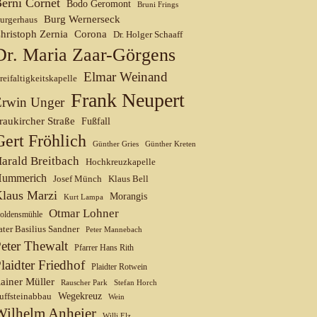
erni Cornet
Bodo Geromont
Bruni Frings
Burg Wernerseck
urgerhaus
hristoph Zernia
Corona
Dr. Holger Schaaff
Dr. Maria Zaar-Görgens
Elmar Weinand
reifaltigkeitskapelle
Frank Neupert
Erwin Unger
raukircher Straße
Fußfall
Gert Fröhlich
Günther Gries
Günther Kreten
arald Breitbach
Hochkreuzkapelle
ummerich
Josef Münch
Klaus Bell
laus Marzi
Morangis
Kurt Lampa
Otmar Lohner
oldensmühle
ater Basilius Sandner
Peter Mannebach
eter Thewalt
Pfarrer Hans Rith
laidter Friedhof
Plaidter Rotwein
ainer Müller
Rauscher Park
Stefan Horch
uffsteinabbau
Wegekreuz
Wein
Wilhelm Anheier
Willi Elz