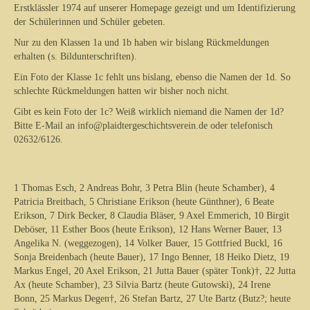
Erstklässler 1974 auf unserer Homepage gezeigt und um Identifizierung
der Schülerinnen und Schüler gebeten.
Nur zu den Klassen 1a und 1b haben wir bislang Rückmeldungen
erhalten (s. Bildunterschriften).
Ein Foto der Klasse 1c fehlt uns bislang, ebenso die Namen der 1d. So
schlechte Rückmeldungen hatten wir bisher noch nicht.
Gibt es kein Foto der 1c? Weiß wirklich niemand die Namen der 1d?
Bitte E-Mail an info@plaidtergeschichtsverein.de oder telefonisch
02632/6126.
1 Thomas Esch, 2 Andreas Bohr, 3 Petra Blin (heute Schamber), 4
Patricia Breitbach, 5 Christiane Erikson (heute Günthner), 6 Beate
Erikson, 7 Dirk Becker, 8 Claudia Bläser, 9 Axel Emmerich, 10 Birgit
Deböser, 11 Esther Boos (heute Erikson), 12 Hans Werner Bauer, 13
Angelika N. (weggezogen), 14 Volker Bauer, 15 Gottfried Buckl, 16
Sonja Breidenbach (heute Bauer), 17 Ingo Benner, 18 Heiko Dietz, 19
Markus Engel, 20 Axel Erikson, 21 Jutta Bauer (später Tonk)†, 22 Jutta
Ax (heute Schamber), 23 Silvia Bartz (heute Gutowski), 24 Irene
Bonn, 25 Markus Degen†, 26 Stefan Bartz, 27 Ute Bartz (Butz?; heute