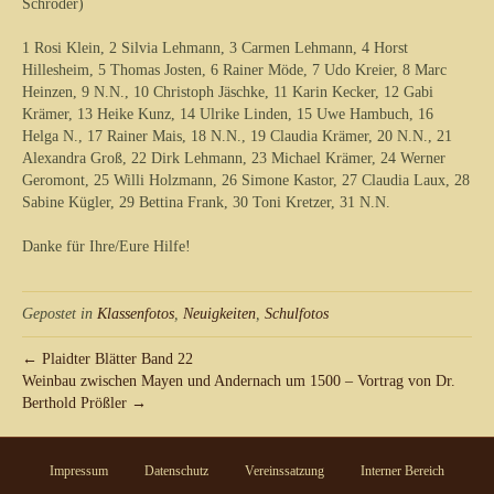
Schröder)
1 Rosi Klein, 2 Silvia Lehmann, 3 Carmen Lehmann, 4 Horst
Hillesheim, 5 Thomas Josten, 6 Rainer Möde, 7 Udo Kreier, 8 Marc
Heinzen, 9 N.N., 10 Christoph Jäschke, 11 Karin Kecker, 12 Gabi
Krämer, 13 Heike Kunz, 14 Ulrike Linden, 15 Uwe Hambuch, 16
Helga N., 17 Rainer Mais, 18 N.N., 19 Claudia Krämer, 20 N.N., 21
Alexandra Groß, 22 Dirk Lehmann, 23 Michael Krämer, 24 Werner
Geromont, 25 Willi Holzmann, 26 Simone Kastor, 27 Claudia Laux, 28
Sabine Kügler, 29 Bettina Frank, 30 Toni Kretzer, 31 N.N.
Danke für Ihre/Eure Hilfe!
Gepostet in
Klassenfotos
,
Neuigkeiten
,
Schulfotos
← Plaidter Blätter Band 22
Weinbau zwischen Mayen und Andernach um 1500 – Vortrag von Dr.
Berthold Prößler →
Impressum
Datenschutz
Vereinssatzung
Interner Bereich