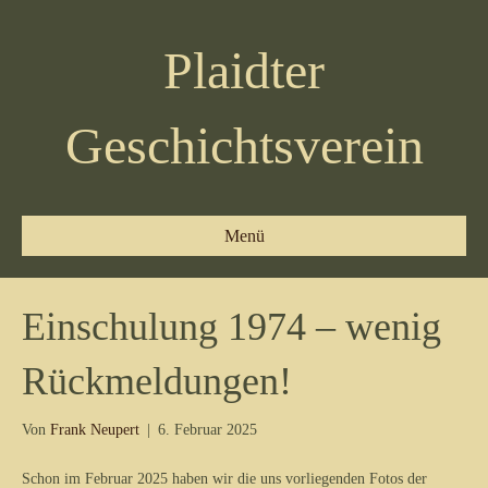
Plaidter
Geschichtsverein
Menü
Einschulung 1974 – wenig
Rückmeldungen!
Von
Frank Neupert
|
6. Februar 2025
Schon im Februar 2025 haben wir die uns vorliegenden Fotos der