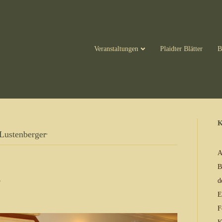
Veranstaltungen
Plaidter Blätter
B
K
Lustenberger̵
A
B
g
d
E
F