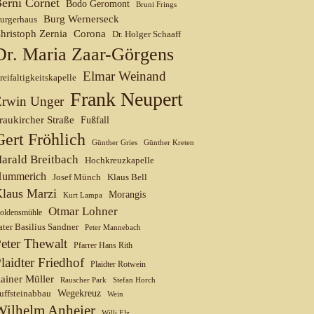
erni Cornet
Bodo Geromont
Bruni Frings
Burg Wernerseck
urgerhaus
hristoph Zernia
Corona
Dr. Holger Schaaff
Dr. Maria Zaar-Görgens
Elmar Weinand
reifaltigkeitskapelle
Frank Neupert
Erwin Unger
raukircher Straße
Fußfall
Gert Fröhlich
Günther Gries
Günther Kreten
arald Breitbach
Hochkreuzkapelle
ummerich
Josef Münch
Klaus Bell
laus Marzi
Morangis
Kurt Lampa
Otmar Lohner
oldensmühle
ater Basilius Sandner
Peter Mannebach
eter Thewalt
Pfarrer Hans Rith
laidter Friedhof
Plaidter Rotwein
ainer Müller
Rauscher Park
Stefan Horch
uffsteinabbau
Wegekreuz
Wein
Wilhelm Anheier
Willi Elz