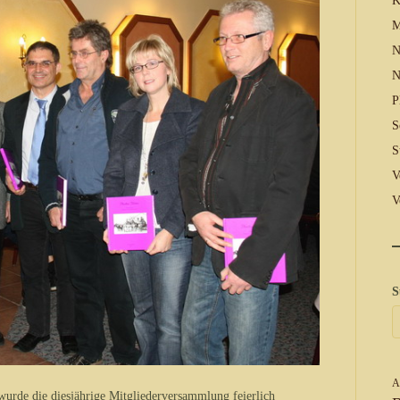
K
M
N
N
P
S
S
V
V
S
A
wurde die diesjährige Mitgliederversammlung feierlich