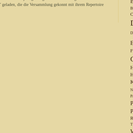
B
” geladen, die die Versammlung gekonnt mit ihrem Repertoire
B
C
D
F
H
H
K
N
P
P
P
R
T