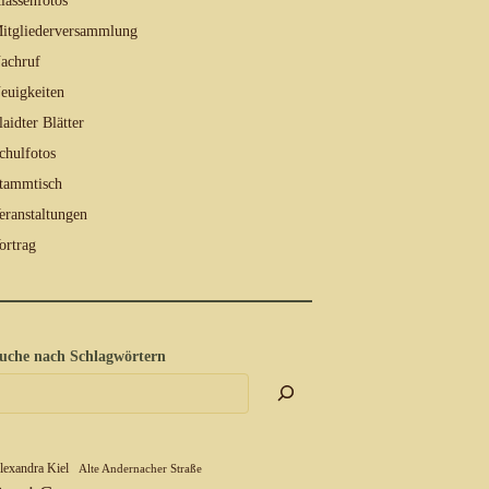
lassenfotos
itgliederversammlung
achruf
euigkeiten
laidter Blätter
chulfotos
tammtisch
eranstaltungen
ortrag
uche nach Schlagwörtern
lexandra Kiel
Alte Andernacher Straße