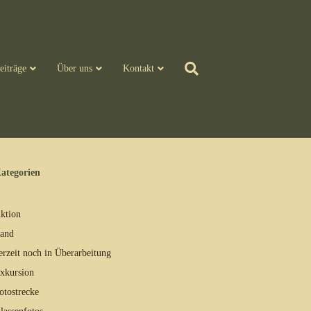
eiträge
Über uns
Kontakt
ategorien
ktion
and
erzeit noch in Überarbeitung
xkursion
otostrecke