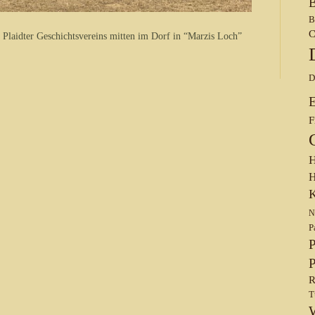
B
B
C
 Plaidter Geschichtsvereins mitten im Dorf in “Marzis Loch”
D
F
H
H
K
N
P
P
P
R
T