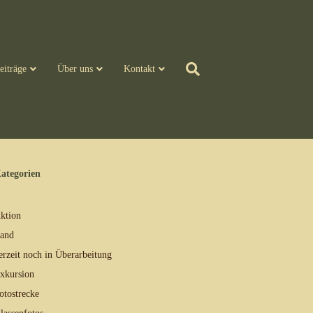
eiträge
Über uns
Kontakt
ategorien
ktion
and
erzeit noch in Überarbeitung
xkursion
otostrecke