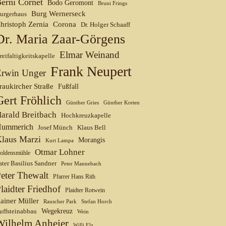
erni Cornet
Bodo Geromont
Bruni Frings
Burg Wernerseck
urgerhaus
hristoph Zernia
Corona
Dr. Holger Schaaff
Dr. Maria Zaar-Görgens
Elmar Weinand
reifaltigkeitskapelle
Frank Neupert
Erwin Unger
raukircher Straße
Fußfall
Gert Fröhlich
Günther Gries
Günther Kreten
arald Breitbach
Hochkreuzkapelle
ummerich
Josef Münch
Klaus Bell
laus Marzi
Morangis
Kurt Lampa
Otmar Lohner
oldensmühle
ater Basilius Sandner
Peter Mannebach
eter Thewalt
Pfarrer Hans Rith
laidter Friedhof
Plaidter Rotwein
ainer Müller
Rauscher Park
Stefan Horch
uffsteinabbau
Wegekreuz
Wein
Wilhelm Anheier
Willi Elz