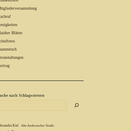
lassenfotos
itgliederversammlung
achruf
euigkeiten
laidter Blätter
chulfotos
tammtisch
eranstaltungen
ortrag
uche nach Schlagwörtern
lexandra Kiel
Alte Andernacher Straße