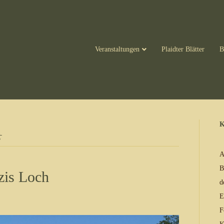
Veranstaltungen
Plaidter Blätter
B
K
̵
A
B
zis Loch
d
E
F