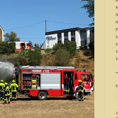
K
M
N
N
P
S
S
V
V
S
A