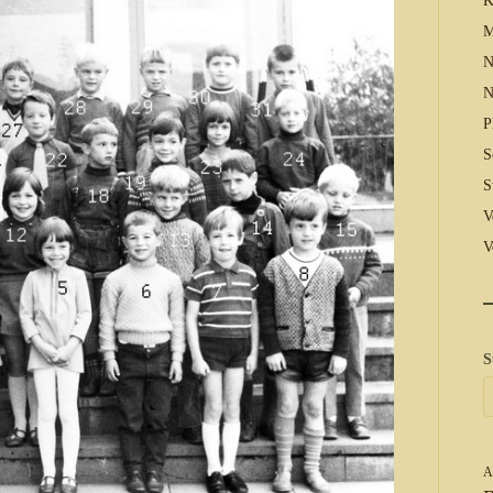
K
M
N
N
P
S
S
V
V
S
A