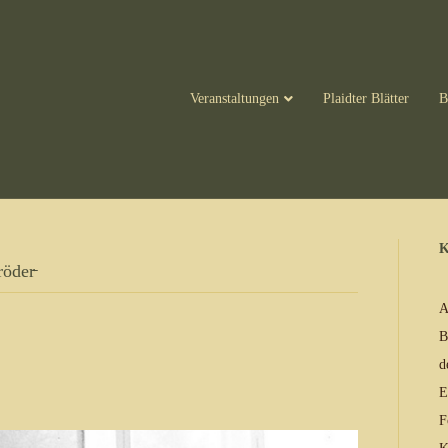
Veranstaltungen
Plaidter Blätter
B
K
öder̵
A
B
d
E
F