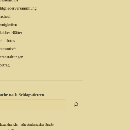
lassenfotos
itgliederversammlung
achruf
euigkeiten
laidter Blätter
chulfotos
tammtisch
eranstaltungen
ortrag
uche nach Schlagwörtern
lexandra Kiel
Alte Andernacher Straße