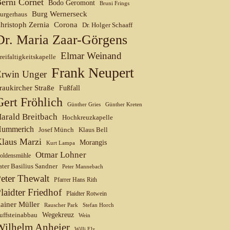
erni Cornet
Bodo Geromont
Bruni Frings
Burg Wernerseck
urgerhaus
hristoph Zernia
Corona
Dr. Holger Schaaff
Dr. Maria Zaar-Görgens
Elmar Weinand
reifaltigkeitskapelle
Frank Neupert
Erwin Unger
raukircher Straße
Fußfall
Gert Fröhlich
Günther Gries
Günther Kreten
arald Breitbach
Hochkreuzkapelle
ummerich
Josef Münch
Klaus Bell
laus Marzi
Morangis
Kurt Lampa
Otmar Lohner
oldensmühle
ater Basilius Sandner
Peter Mannebach
eter Thewalt
Pfarrer Hans Rith
laidter Friedhof
Plaidter Rotwein
ainer Müller
Rauscher Park
Stefan Horch
uffsteinabbau
Wegekreuz
Wein
Wilhelm Anheier
Willi Elz