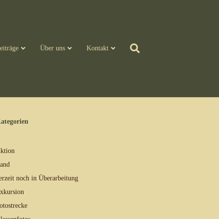
eiträge
Über uns
Kontakt
ategorien
ktion
and
erzeit noch in Überarbeitung
xkursion
otostrecke