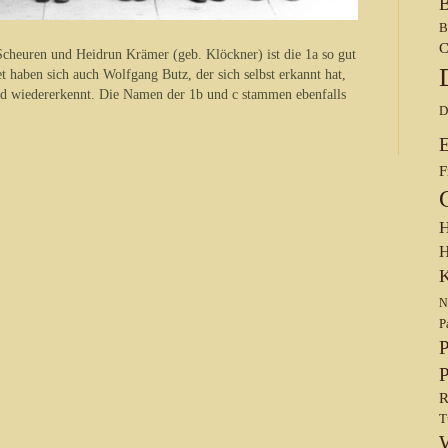
B
B
C
heuren und Heidrun Krämer (geb. Klöckner) ist die 1a so gut
et haben sich auch Wolfgang Butz, der sich selbst erkannt hat,
d wiedererkennt. Die Namen der 1b und c stammen ebenfalls
D
F
H
H
K
N
P
P
P
R
T