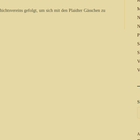
K
M
ichtsvereins gefolgt, um sich mit den Plaidter Gässchen zu
N
N
P
S
S
V
V
S
A