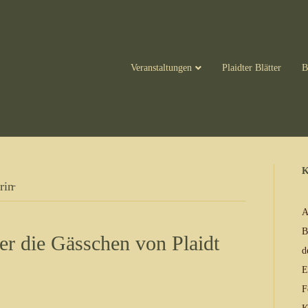
Veranstaltungen
Plaidter Blätter
B
K
in̵
A
B
r die Gässchen von Plaidt
d
E
F