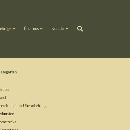
eiträge
Über uns
Kontakt
ategorien
ktion
and
erzeit noch in Überarbeitung
xkursion
otostrecke