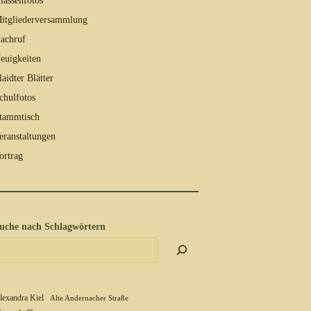
lassenfotos
itgliederversammlung
achruf
euigkeiten
laidter Blätter
chulfotos
tammtisch
eranstaltungen
ortrag
uche nach Schlagwörtern
lexandra Kiel
Alte Andernacher Straße