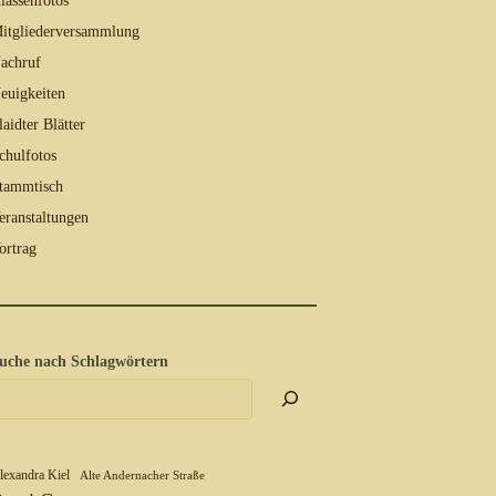
lassenfotos
itgliederversammlung
achruf
euigkeiten
laidter Blätter
chulfotos
tammtisch
eranstaltungen
ortrag
uche nach Schlagwörtern
lexandra Kiel
Alte Andernacher Straße