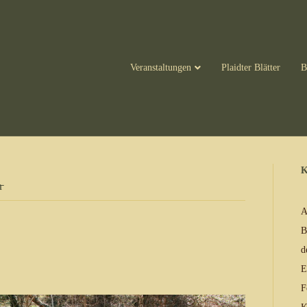
Veranstaltungen
Plaidter Blätter
B
K
̵
A
B
d
E
F