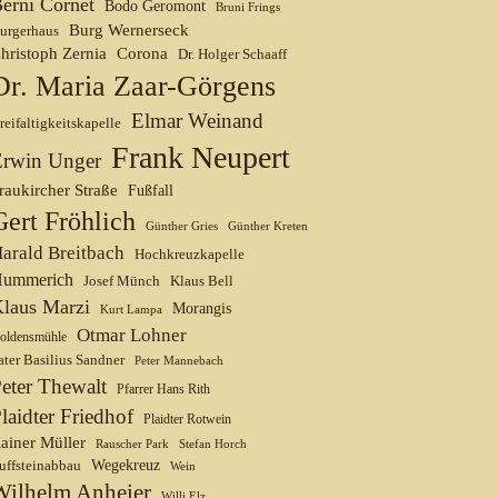
erni Cornet
Bodo Geromont
Bruni Frings
Burg Wernerseck
urgerhaus
hristoph Zernia
Corona
Dr. Holger Schaaff
Dr. Maria Zaar-Görgens
Elmar Weinand
reifaltigkeitskapelle
Frank Neupert
Erwin Unger
raukircher Straße
Fußfall
Gert Fröhlich
Günther Gries
Günther Kreten
arald Breitbach
Hochkreuzkapelle
ummerich
Josef Münch
Klaus Bell
laus Marzi
Morangis
Kurt Lampa
Otmar Lohner
oldensmühle
ater Basilius Sandner
Peter Mannebach
eter Thewalt
Pfarrer Hans Rith
laidter Friedhof
Plaidter Rotwein
ainer Müller
Rauscher Park
Stefan Horch
uffsteinabbau
Wegekreuz
Wein
Wilhelm Anheier
Willi Elz