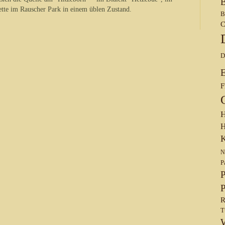
B
ette im Rauscher Park in einem üblen Zustand.
B
C
D
F
H
H
K
N
P
P
P
R
T