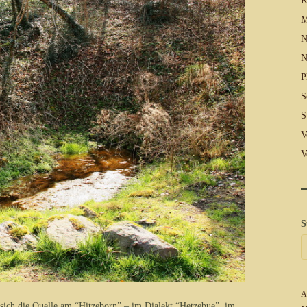
K
M
N
N
P
S
S
V
V
S
A
 sich die Quelle am “Hitzeborn” – im Dialekt “Hetzebue”, im