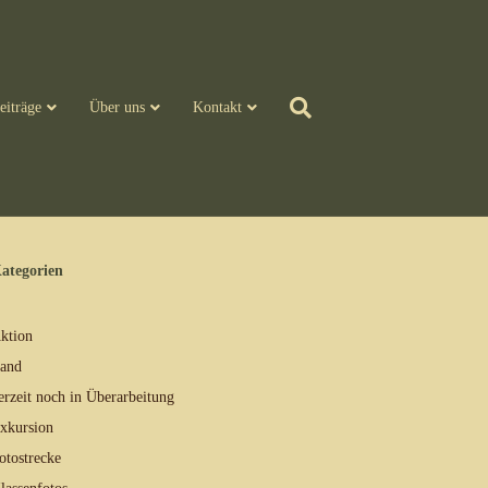
eiträge
Über uns
Kontakt
ategorien
ktion
and
erzeit noch in Überarbeitung
xkursion
otostrecke