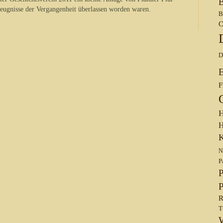
B
Zeugnisse der Vergangenheit überlassen worden waren.
B
C
D
F
H
H
K
N
P
P
P
R
T