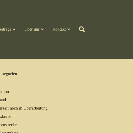
eiträge
Über uns
Kontakt
ategorien
ktion
and
erzeit noch in Überarbeitung
xkursion
otostrecke