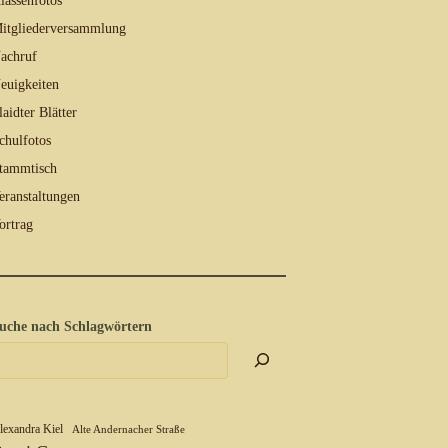
lassenfotos
itgliederversammlung
achruf
euigkeiten
laidter Blätter
chulfotos
tammtisch
eranstaltungen
ortrag
uche nach Schlagwörtern
lexandra Kiel
Alte Andernacher Straße