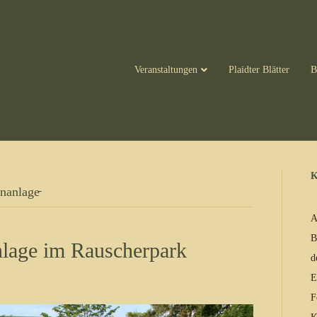
Veranstaltungen
Plaidter Blätter
B
K
nanlage̵
A
B
nlage im Rauscherpark
d
E
F