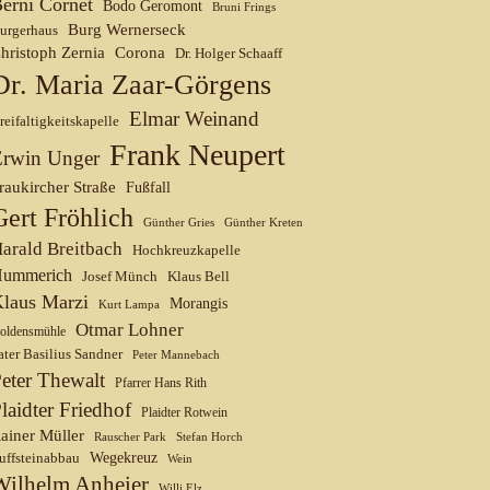
erni Cornet
Bodo Geromont
Bruni Frings
Burg Wernerseck
urgerhaus
hristoph Zernia
Corona
Dr. Holger Schaaff
Dr. Maria Zaar-Görgens
Elmar Weinand
reifaltigkeitskapelle
Frank Neupert
Erwin Unger
raukircher Straße
Fußfall
Gert Fröhlich
Günther Gries
Günther Kreten
arald Breitbach
Hochkreuzkapelle
ummerich
Josef Münch
Klaus Bell
laus Marzi
Morangis
Kurt Lampa
Otmar Lohner
oldensmühle
ater Basilius Sandner
Peter Mannebach
eter Thewalt
Pfarrer Hans Rith
laidter Friedhof
Plaidter Rotwein
ainer Müller
Rauscher Park
Stefan Horch
uffsteinabbau
Wegekreuz
Wein
Wilhelm Anheier
Willi Elz