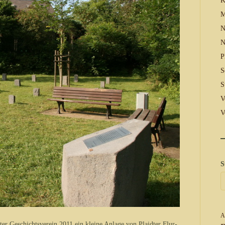
K
M
N
N
P
S
S
V
V
S
A
ter Geschichtsverein 2011 ein kleine Anlage von Plaidter Flur-