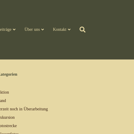
eiträge
Über uns
Kontakt
ategorien
ktion
and
erzeit noch in Überarbeitung
xkursion
otostrecke