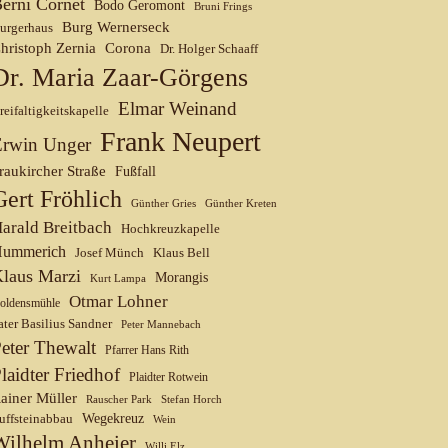
erni Cornet
Bodo Geromont
Bruni Frings
Burg Wernerseck
urgerhaus
hristoph Zernia
Corona
Dr. Holger Schaaff
Dr. Maria Zaar-Görgens
Elmar Weinand
reifaltigkeitskapelle
Frank Neupert
Erwin Unger
raukircher Straße
Fußfall
Gert Fröhlich
Günther Gries
Günther Kreten
arald Breitbach
Hochkreuzkapelle
ummerich
Josef Münch
Klaus Bell
laus Marzi
Morangis
Kurt Lampa
Otmar Lohner
oldensmühle
ater Basilius Sandner
Peter Mannebach
eter Thewalt
Pfarrer Hans Rith
laidter Friedhof
Plaidter Rotwein
ainer Müller
Rauscher Park
Stefan Horch
uffsteinabbau
Wegekreuz
Wein
Wilhelm Anheier
Willi Elz