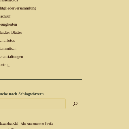
lassenfotos
itgliederversammlung
achruf
euigkeiten
laidter Blätter
chulfotos
tammtisch
eranstaltungen
ortrag
uche nach Schlagwörtern
lexandra Kiel
Alte Andernacher Straße