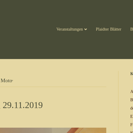
Veranstaltungen
Plaidter Blätter
B
K
 Moto̵
A
B
 29.11.2019
d
E
F