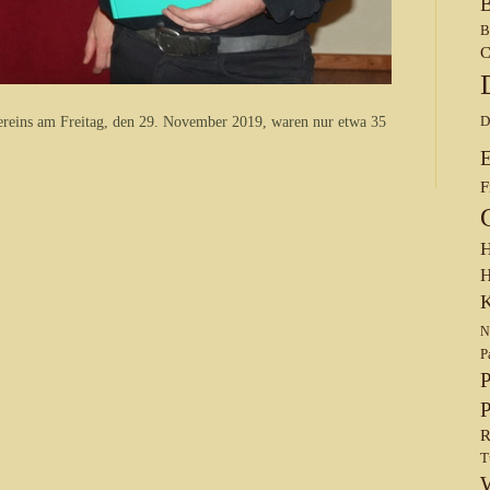
B
B
C
D
ereins am Freitag, den 29. November 2019, waren nur etwa 35
F
H
H
K
N
P
P
P
R
T