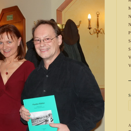
K
M
N
N
P
S
S
V
V
S
A