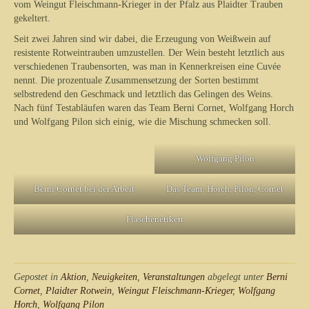
vom Weingut Fleischmann-Krieger in der Pfalz aus Plaidter Trauben
gekeltert.
Seit zwei Jahren sind wir dabei, die Erzeugung von Weißwein auf
resistente Rotweintrauben umzustellen. Der Wein besteht letztlich aus
verschiedenen Traubensorten, was man in Kennerkreisen eine Cuvée
nennt. Die prozentuale Zusammensetzung der Sorten bestimmt
selbstredend den Geschmack und letztlich das Gelingen des Weins.
Nach fünf Testabläufen waren das Team Berni Cornet, Wolfgang Horch
und Wolfgang Pilon sich einig, wie die Mischung schmecken soll.
Wolfgang Pilon
Berni Cornet bei der Arbeit
Das Team: Horch, Pilon, Cornet
Flaschenetikett
Gepostet in
Aktion
,
Neuigkeiten
,
Veranstaltungen
abgelegt unter
Berni
Cornet
,
Plaidter Rotwein
,
Weingut Fleischmann-Krieger
,
Wolfgang
Horch
,
Wolfgang Pilon