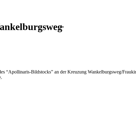
ankelburgsweg̵
s “Apollinaris-Bildstocks” an der Kreuzung Wankelburgsweg/Fraukirch
e.