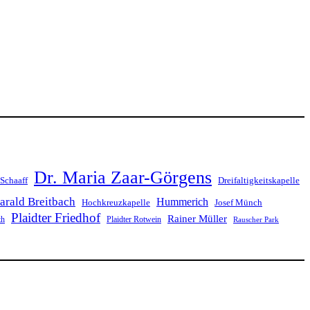
Dr. Maria Zaar-Görgens
 Schaaff
Dreifaltigkeitskapelle
arald Breitbach
Hummerich
Hochkreuzkapelle
Josef Münch
Plaidter Friedhof
Rainer Müller
th
Plaidter Rotwein
Rauscher Park