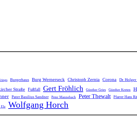
Burg Wernerseck
Christoph Zernia
Corona
Burgerhaus
Dr. Holger
rings
Gert Fröhlich
H
ircher Straße
Fußfall
Günther Gries
Günther Kreten
Peter Thewalt
hner
Pater Basilius Sandner
Pfarrer Hans Ri
Peter Mannebach
Wolfgang Horch
i Elz