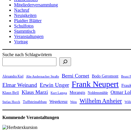
Mitgliederversammlung
Nachruf
Neuigkeiten
Plaidter Blätter
Schulfotos
Stammtisch
Veranstaltungen
Vortrag
Suche nach Schlagwörtern
Berni Cornet
Bodo Geromont
Alexandra Kiel
Alte Andernacher Straße
Bruni F
Frank Neupert
Elmar Weinand
Erwin Unger
Frauk
Klaus Marzi
Otmar Lo
Klaus Bell
Morangis
Noldensmühle
Kurt Lampa
Wilhelm Anheier
Tuffsteinabbau
Wegekreuz
Stefan Horch
Wein
Will
Kommende Veranstaltungen