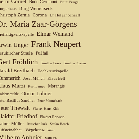
erni Cornet
Bodo Geromont
Bruni Frings
Burg Wernerseck
urgerhaus
hristoph Zernia
Corona
Dr. Holger Schaaff
Dr. Maria Zaar-Görgens
Elmar Weinand
reifaltigkeitskapelle
Frank Neupert
Erwin Unger
raukircher Straße
Fußfall
Gert Fröhlich
Günther Gries
Günther Kreten
arald Breitbach
Hochkreuzkapelle
ummerich
Josef Münch
Klaus Bell
laus Marzi
Morangis
Kurt Lampa
Otmar Lohner
oldensmühle
ater Basilius Sandner
Peter Mannebach
eter Thewalt
Pfarrer Hans Rith
laidter Friedhof
Plaidter Rotwein
ainer Müller
Rauscher Park
Stefan Horch
uffsteinabbau
Wegekreuz
Wein
Wilhelm Anheier
Willi Elz