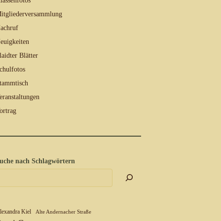
lassenfotos
itgliederversammlung
achruf
euigkeiten
laidter Blätter
chulfotos
tammtisch
eranstaltungen
ortrag
uche nach Schlagwörtern
lexandra Kiel
Alte Andernacher Straße