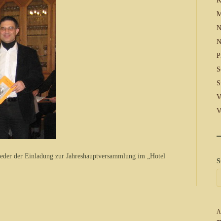
K
M
N
N
P
S
S
V
V
lieder der Einladung zur Jahreshauptversammlung im „Hotel
S
A