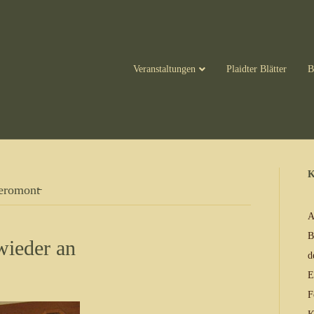
Veranstaltungen
Plaidter Blätter
B
K
eromont̵
A
B
 wieder an
d
E
F