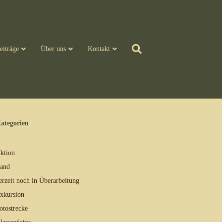
eiträge
Über uns
Kontakt
ategorien
ktion
and
erzeit noch in Überarbeitung
xkursion
otostrecke