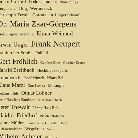
erni Cornet
Bodo Geromont
Bruni Frings
Burg Wernerseck
urgerhaus
hristoph Zernia
Corona
Dr. Holger Schaaff
Dr. Maria Zaar-Görgens
Elmar Weinand
reifaltigkeitskapelle
Frank Neupert
Erwin Unger
raukircher Straße
Fußfall
Gert Fröhlich
Günther Gries
Günther Kreten
arald Breitbach
Hochkreuzkapelle
ummerich
Josef Münch
Klaus Bell
laus Marzi
Morangis
Kurt Lampa
Otmar Lohner
oldensmühle
ater Basilius Sandner
Peter Mannebach
eter Thewalt
Pfarrer Hans Rith
laidter Friedhof
Plaidter Rotwein
ainer Müller
Rauscher Park
Stefan Horch
uffsteinabbau
Wegekreuz
Wein
Wilhelm Anheier
Willi Elz