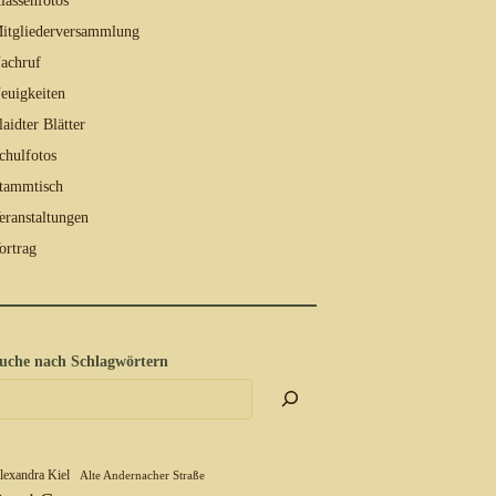
lassenfotos
itgliederversammlung
achruf
euigkeiten
laidter Blätter
chulfotos
tammtisch
eranstaltungen
ortrag
uche nach Schlagwörtern
lexandra Kiel
Alte Andernacher Straße