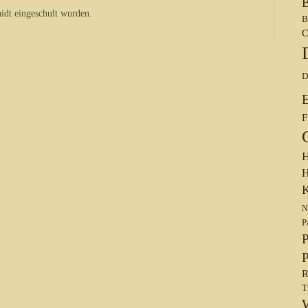
B
idt eingeschult wurden.
B
C
D
F
H
H
K
N
P
P
P
R
T