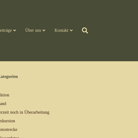
eiträge
Über uns
Kontakt
ategorien
ktion
and
erzeit noch in Überarbeitung
xkursion
otostrecke