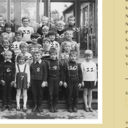
K
M
N
N
P
S
S
V
V
S
A