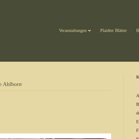
Veranstaltungen
Plaidter Blätter
B
K
e Ahlborn̵
A
B
d
E
F