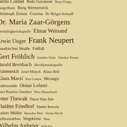
erni Cornet
Bodo Geromont
Bruni Frings
Burg Wernerseck
urgerhaus
hristoph Zernia
Corona
Dr. Holger Schaaff
Dr. Maria Zaar-Görgens
Elmar Weinand
reifaltigkeitskapelle
Frank Neupert
Erwin Unger
raukircher Straße
Fußfall
Gert Fröhlich
Günther Gries
Günther Kreten
arald Breitbach
Hochkreuzkapelle
ummerich
Josef Münch
Klaus Bell
laus Marzi
Morangis
Kurt Lampa
Otmar Lohner
oldensmühle
ater Basilius Sandner
Peter Mannebach
eter Thewalt
Pfarrer Hans Rith
laidter Friedhof
Plaidter Rotwein
ainer Müller
Rauscher Park
Stefan Horch
uffsteinabbau
Wegekreuz
Wein
Wilhelm Anheier
Willi Elz