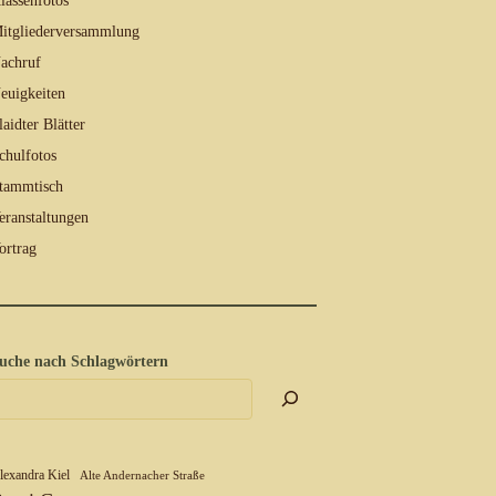
lassenfotos
itgliederversammlung
achruf
euigkeiten
laidter Blätter
chulfotos
tammtisch
eranstaltungen
ortrag
uche nach Schlagwörtern
lexandra Kiel
Alte Andernacher Straße