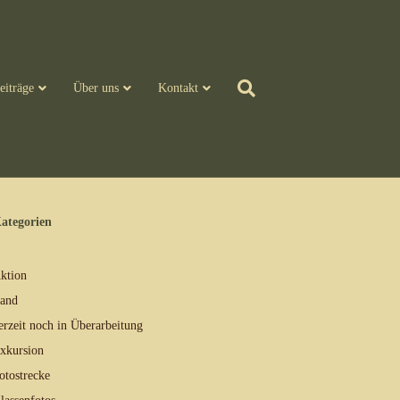
eiträge
Über uns
Kontakt
ategorien
ktion
and
erzeit noch in Überarbeitung
xkursion
otostrecke