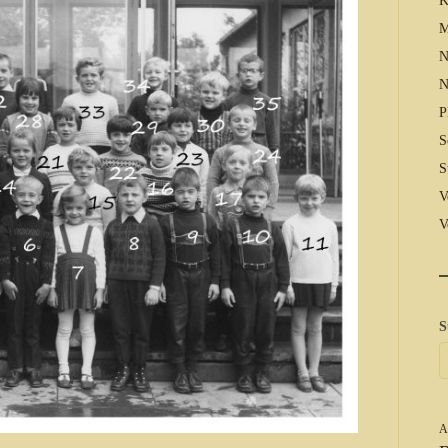
K
M
N
N
P
S
S
V
V
S
A