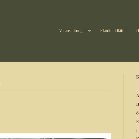
Veranstaltungen
Plaidter Blätter
B
K
̵
A
B
d
E
F