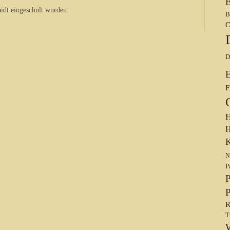
B
idt eingeschult wurden.
B
C
D
F
H
H
K
N
P
P
P
R
T