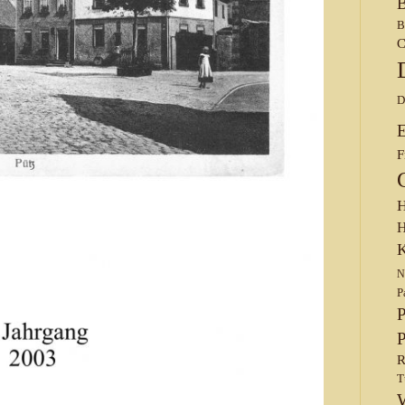
B
B
C
D
F
H
H
K
N
P
P
P
R
T