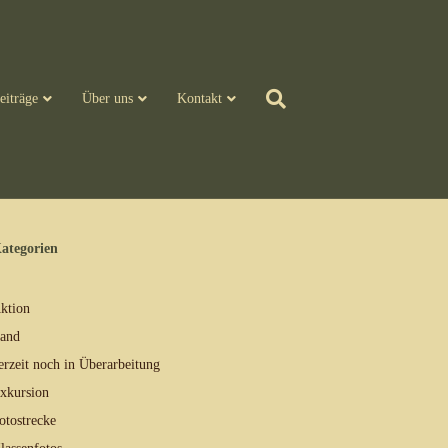
eiträge
Über uns
Kontakt
ategorien
ktion
and
erzeit noch in Überarbeitung
xkursion
otostrecke