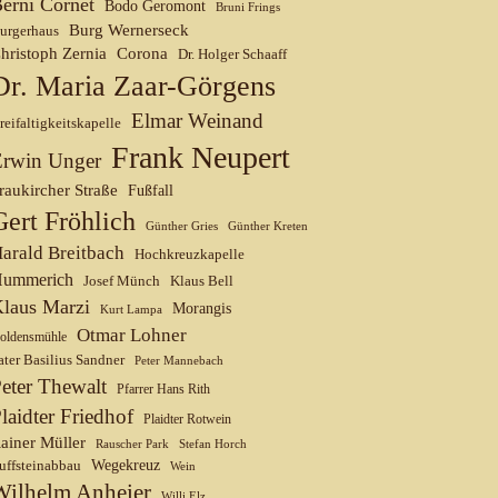
erni Cornet
Bodo Geromont
Bruni Frings
Burg Wernerseck
urgerhaus
hristoph Zernia
Corona
Dr. Holger Schaaff
Dr. Maria Zaar-Görgens
Elmar Weinand
reifaltigkeitskapelle
Frank Neupert
Erwin Unger
raukircher Straße
Fußfall
Gert Fröhlich
Günther Gries
Günther Kreten
arald Breitbach
Hochkreuzkapelle
ummerich
Josef Münch
Klaus Bell
laus Marzi
Morangis
Kurt Lampa
Otmar Lohner
oldensmühle
ater Basilius Sandner
Peter Mannebach
eter Thewalt
Pfarrer Hans Rith
laidter Friedhof
Plaidter Rotwein
ainer Müller
Rauscher Park
Stefan Horch
uffsteinabbau
Wegekreuz
Wein
Wilhelm Anheier
Willi Elz