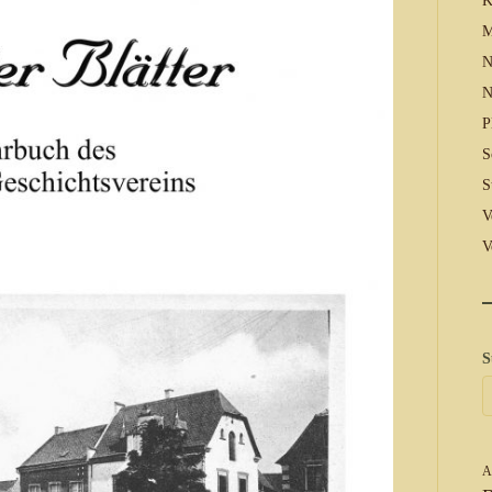
K
M
N
N
P
S
S
V
V
S
A