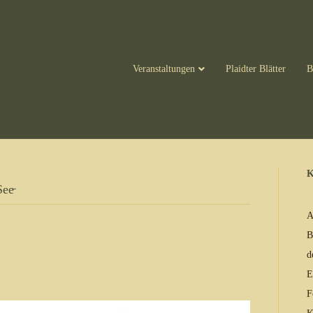
Veranstaltungen
Plaidter Blätter
B
K
ee̵
A
B
d
E
F