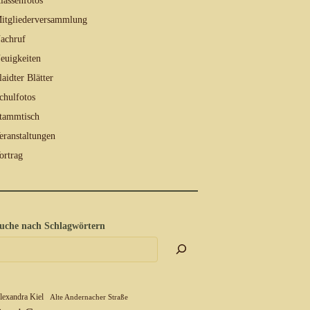
lassenfotos
itgliederversammlung
achruf
euigkeiten
laidter Blätter
chulfotos
tammtisch
eranstaltungen
ortrag
uche nach Schlagwörtern
lexandra Kiel
Alte Andernacher Straße