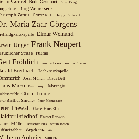
erni Cornet
Bodo Geromont
Bruni Frings
Burg Wernerseck
urgerhaus
hristoph Zernia
Corona
Dr. Holger Schaaff
Dr. Maria Zaar-Görgens
Elmar Weinand
reifaltigkeitskapelle
Frank Neupert
Erwin Unger
raukircher Straße
Fußfall
Gert Fröhlich
Günther Gries
Günther Kreten
arald Breitbach
Hochkreuzkapelle
ummerich
Josef Münch
Klaus Bell
laus Marzi
Morangis
Kurt Lampa
Otmar Lohner
oldensmühle
ater Basilius Sandner
Peter Mannebach
eter Thewalt
Pfarrer Hans Rith
laidter Friedhof
Plaidter Rotwein
ainer Müller
Rauscher Park
Stefan Horch
uffsteinabbau
Wegekreuz
Wein
Wilhelm Anheier
Willi Elz