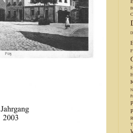
B
B
C
D
F
H
H
K
N
P
P
P
R
T