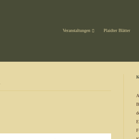
Veranstaltungen
Plaidter Blätter
K
A
B
d
E
F