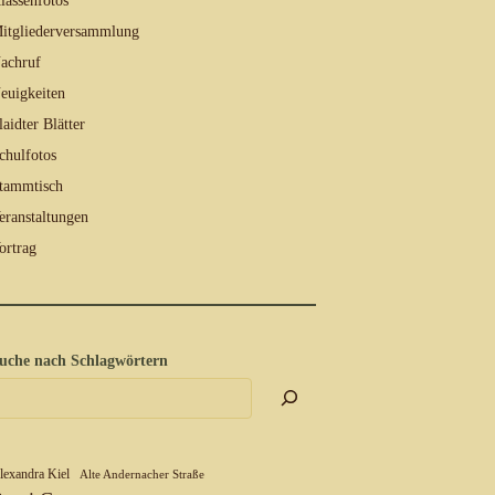
lassenfotos
itgliederversammlung
achruf
euigkeiten
laidter Blätter
chulfotos
tammtisch
eranstaltungen
ortrag
uche nach Schlagwörtern
lexandra Kiel
Alte Andernacher Straße