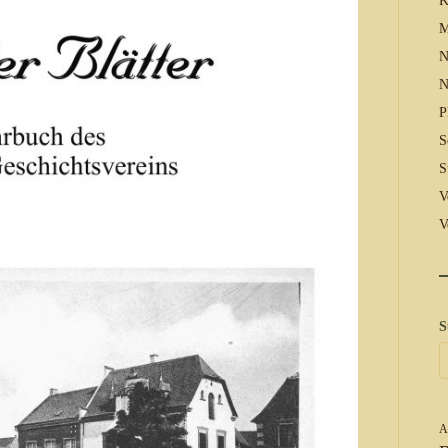
K
M
N
N
P
S
S
V
V
S
A