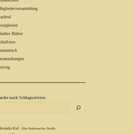
lassenfotos
itgliederversammlung
achruf
euigkeiten
laidter Blätter
chulfotos
tammtisch
eranstaltungen
ortrag
uche nach Schlagwörtern
lexandra Kiel
Alte Andernacher Straße