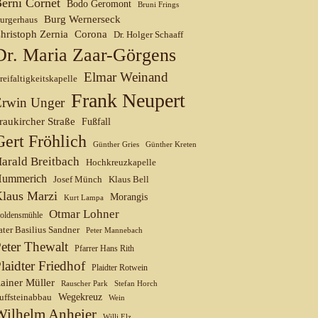
erni Cornet
Bodo Geromont
Bruni Frings
Burg Wernerseck
urgerhaus
hristoph Zernia
Corona
Dr. Holger Schaaff
Dr. Maria Zaar-Görgens
Elmar Weinand
reifaltigkeitskapelle
Frank Neupert
Erwin Unger
raukircher Straße
Fußfall
Gert Fröhlich
Günther Gries
Günther Kreten
arald Breitbach
Hochkreuzkapelle
ummerich
Josef Münch
Klaus Bell
laus Marzi
Morangis
Kurt Lampa
Otmar Lohner
oldensmühle
ater Basilius Sandner
Peter Mannebach
eter Thewalt
Pfarrer Hans Rith
laidter Friedhof
Plaidter Rotwein
ainer Müller
Rauscher Park
Stefan Horch
uffsteinabbau
Wegekreuz
Wein
Wilhelm Anheier
Willi Elz