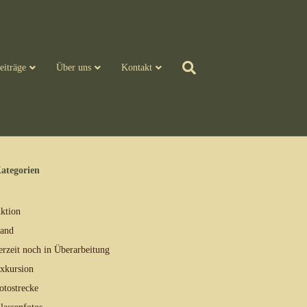
eiträge
Über uns
Kontakt
ategorien
ktion
and
erzeit noch in Überarbeitung
xkursion
otostrecke