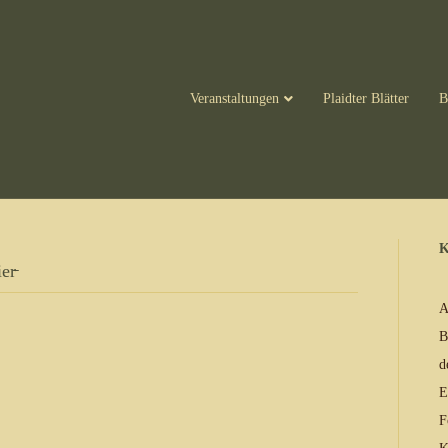
Veranstaltungen
Plaidter Blätter
B
K
er̵
A
B
d
E
F