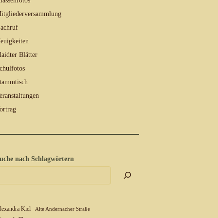
lassenfotos
itgliederversammlung
achruf
euigkeiten
laidter Blätter
chulfotos
tammtisch
eranstaltungen
ortrag
uche nach Schlagwörtern
lexandra Kiel
Alte Andernacher Straße