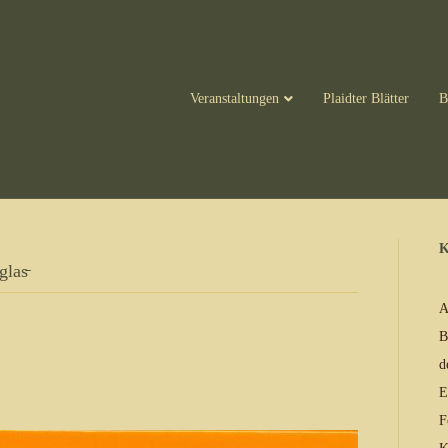
Veranstaltungen
Plaidter Blätter
B
K
las̵
A
B
d
E
F