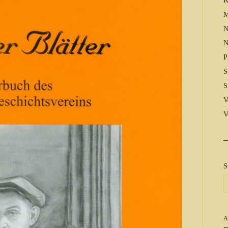
K
M
N
N
P
S
S
V
V
S
A