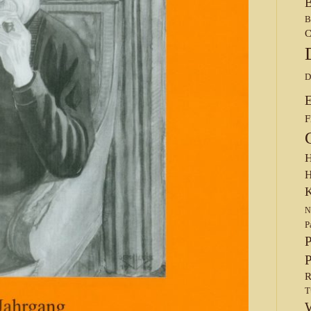
B
B
C
D
F
H
H
K
N
P
P
P
R
T