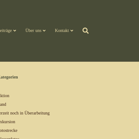
eiträge
Über uns
Kontakt
ategorien
ktion
and
erzeit noch in Überarbeitung
xkursion
otostrecke