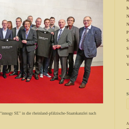
K
M
N
N
P
S
S
V
V
S
innogy SE” in die rheinland-pfälzische-Staatskanzlei nach
A