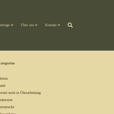
eiträge
Über uns
Kontakt
ategorien
ktion
and
erzeit noch in Überarbeitung
xkursion
otostrecke