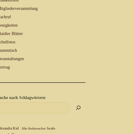
lassenfotos
itgliederversammlung
achruf
euigkeiten
laidter Blätter
chulfotos
tammtisch
eranstaltungen
ortrag
uche nach Schlagwörtern
lexandra Kiel
Alte Andernacher Straße