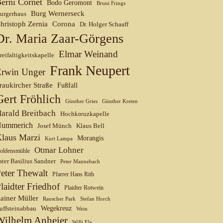
erni Cornet
Bodo Geromont
Bruni Frings
Burg Wernerseck
urgerhaus
hristoph Zernia
Corona
Dr. Holger Schaaff
Dr. Maria Zaar-Görgens
Elmar Weinand
reifaltigkeitskapelle
Frank Neupert
Erwin Unger
raukircher Straße
Fußfall
Gert Fröhlich
Günther Gries
Günther Kreten
arald Breitbach
Hochkreuzkapelle
ummerich
Josef Münch
Klaus Bell
laus Marzi
Morangis
Kurt Lampa
Otmar Lohner
oldensmühle
ater Basilius Sandner
Peter Mannebach
eter Thewalt
Pfarrer Hans Rith
laidter Friedhof
Plaidter Rotwein
ainer Müller
Rauscher Park
Stefan Horch
uffsteinabbau
Wegekreuz
Wein
Wilhelm Anheier
Willi Elz