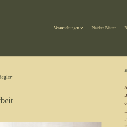
Veranstaltungen
Plaidter Blätter
B
K
egler̵
A
B
beit
d
E
F