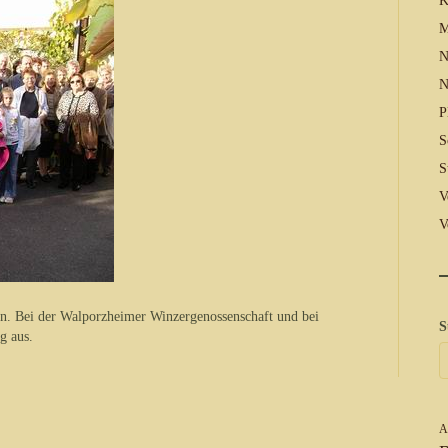
K
M
N
N
P
S
S
V
V
en. Bei der Walporzheimer Winzergenossenschaft und bei
S
g aus.
A