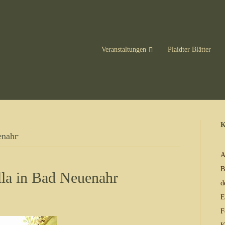
Veranstaltungen
Plaidter Blätter
K
nahr̵
A
B
lla in Bad Neuenahr
d
E
F