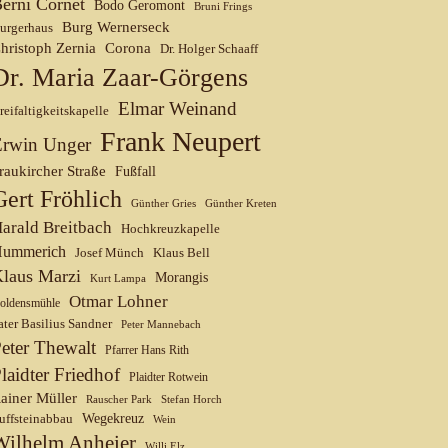
erni Cornet
Bodo Geromont
Bruni Frings
Burg Wernerseck
urgerhaus
hristoph Zernia
Corona
Dr. Holger Schaaff
Dr. Maria Zaar-Görgens
Elmar Weinand
reifaltigkeitskapelle
Frank Neupert
Erwin Unger
raukircher Straße
Fußfall
Gert Fröhlich
Günther Gries
Günther Kreten
arald Breitbach
Hochkreuzkapelle
ummerich
Josef Münch
Klaus Bell
laus Marzi
Morangis
Kurt Lampa
Otmar Lohner
oldensmühle
ater Basilius Sandner
Peter Mannebach
eter Thewalt
Pfarrer Hans Rith
laidter Friedhof
Plaidter Rotwein
ainer Müller
Rauscher Park
Stefan Horch
uffsteinabbau
Wegekreuz
Wein
Wilhelm Anheier
Willi Elz