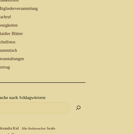
lassenfotos
itgliederversammlung
achruf
euigkeiten
laidter Blätter
chulfotos
tammtisch
eranstaltungen
ortrag
uche nach Schlagwörtern
lexandra Kiel
Alte Andernacher Straße