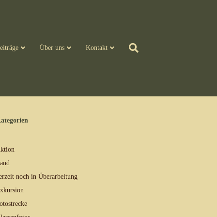
eiträge
Über uns
Kontakt
ategorien
ktion
and
erzeit noch in Überarbeitung
xkursion
otostrecke