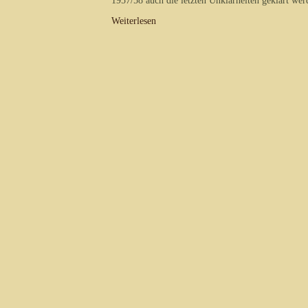
1957/58 auch die letzten Unklarheiten geklärt wer
Weiterlesen