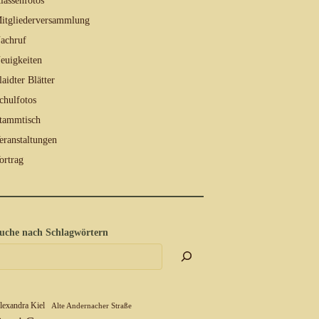
lassenfotos
itgliederversammlung
achruf
euigkeiten
laidter Blätter
chulfotos
tammtisch
eranstaltungen
ortrag
uche nach Schlagwörtern
lexandra Kiel
Alte Andernacher Straße