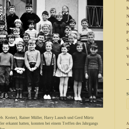
K
M
N
N
P
S
S
V
V
S
b. Kreier), Rainer Müller, Harry Lausch und Gerd Mürtz
ler erkannt hatten, konnten bei einem Treffen des Jahrgangs
A