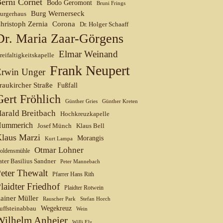
erni Cornet
Bodo Geromont
Bruni Frings
Burg Wernerseck
urgerhaus
hristoph Zernia
Corona
Dr. Holger Schaaff
Dr. Maria Zaar-Görgens
Elmar Weinand
reifaltigkeitskapelle
Frank Neupert
Erwin Unger
raukircher Straße
Fußfall
Gert Fröhlich
Günther Gries
Günther Kreten
arald Breitbach
Hochkreuzkapelle
ummerich
Josef Münch
Klaus Bell
laus Marzi
Morangis
Kurt Lampa
Otmar Lohner
oldensmühle
ater Basilius Sandner
Peter Mannebach
eter Thewalt
Pfarrer Hans Rith
laidter Friedhof
Plaidter Rotwein
ainer Müller
Rauscher Park
Stefan Horch
uffsteinabbau
Wegekreuz
Wein
Wilhelm Anheier
Willi Elz