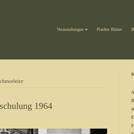
Veranstaltungen
Plaidter Blätter
B
K
chmorleitz̵
A
B
schulung 1964
d
E
F