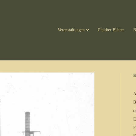
Veranstaltungen
Plaidter Blätter
B
K
A
B
d
E
F