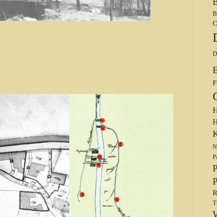
B
B
C
D
F
H
H
K
N
P
P
P
R
T