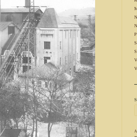
K
M
N
N
P
S
S
V
V
S
A