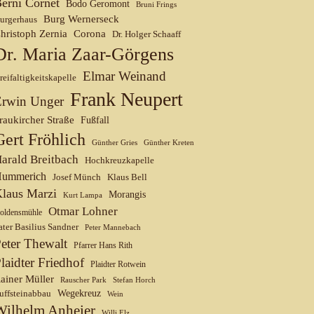
erni Cornet
Bodo Geromont
Bruni Frings
Burg Wernerseck
urgerhaus
hristoph Zernia
Corona
Dr. Holger Schaaff
Dr. Maria Zaar-Görgens
Elmar Weinand
reifaltigkeitskapelle
Frank Neupert
Erwin Unger
raukircher Straße
Fußfall
Gert Fröhlich
Günther Gries
Günther Kreten
arald Breitbach
Hochkreuzkapelle
ummerich
Josef Münch
Klaus Bell
laus Marzi
Morangis
Kurt Lampa
Otmar Lohner
oldensmühle
ater Basilius Sandner
Peter Mannebach
eter Thewalt
Pfarrer Hans Rith
laidter Friedhof
Plaidter Rotwein
ainer Müller
Rauscher Park
Stefan Horch
uffsteinabbau
Wegekreuz
Wein
Wilhelm Anheier
Willi Elz