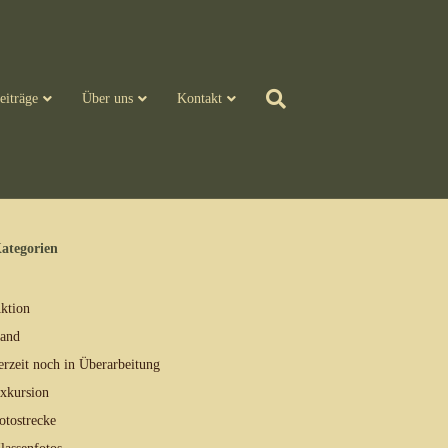
eiträge
Über uns
Kontakt
ategorien
ktion
and
erzeit noch in Überarbeitung
xkursion
otostrecke