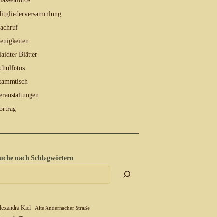
lassenfotos
itgliederversammlung
achruf
euigkeiten
laidter Blätter
chulfotos
tammtisch
eranstaltungen
ortrag
uche nach Schlagwörtern
lexandra Kiel
Alte Andernacher Straße