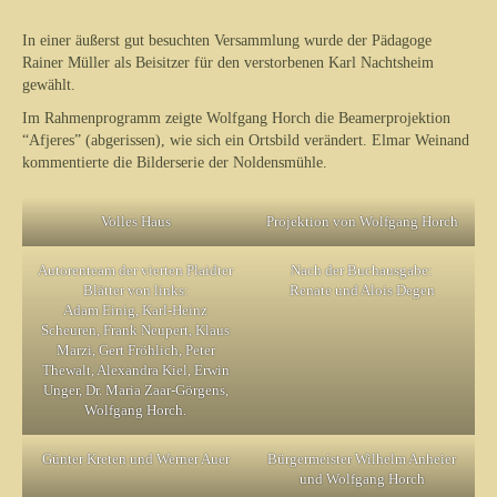
In einer äußerst gut besuchten Versammlung wurde der Pädagoge
Rainer Müller als Beisitzer für den verstorbenen Karl Nachtsheim
gewählt.
Im Rahmenprogramm zeigte Wolfgang Horch die Beamerprojektion
“Afjeres” (abgerissen), wie sich ein Ortsbild verändert. Elmar Weinand
kommentierte die Bilderserie der Noldensmühle.
Volles Haus
Projektion von Wolfgang Horch
Autorenteam der vierten Plaidter
Nach der Buchausgabe:
Blätter von links:
Renate und Alois Degen
Adam Einig, Karl-Heinz
Scheuren, Frank Neupert, Klaus
Marzi, Gert Fröhlich, Peter
Thewalt, Alexandra Kiel, Erwin
Unger, Dr. Maria Zaar-Görgens,
Wolfgang Horch.
Günter Kreten und Werner Auer
Bürgermeister Wilhelm Anheier
und Wolfgang Horch