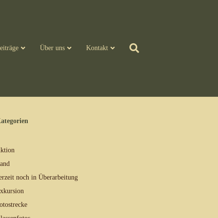
eiträge
Über uns
Kontakt
ategorien
ktion
and
erzeit noch in Überarbeitung
xkursion
otostrecke