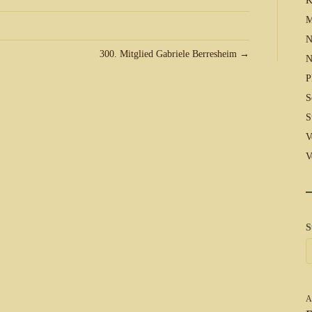
K
M
N
300. Mitglied Gabriele Berresheim →
N
P
S
S
V
V
S
A