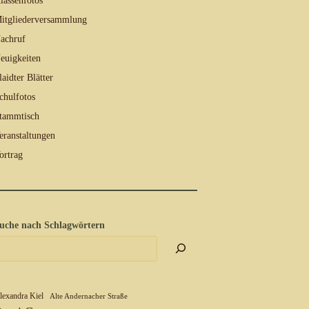
lassenfotos
itgliederversammlung
achruf
euigkeiten
laidter Blätter
chulfotos
tammtisch
eranstaltungen
ortrag
uche nach Schlagwörtern
lexandra Kiel
Alte Andernacher Straße