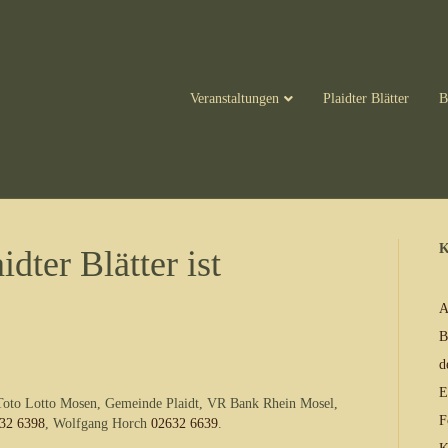
Veranstaltungen
Plaidter Blätter
B
K
idter Blätter ist
A
B
d
E
 Toto Lotto Mosen, Gemeinde Plaidt, VR Bank Rhein Mosel,
F
32 6398
, Wolfgang Horch
02632 6639
.