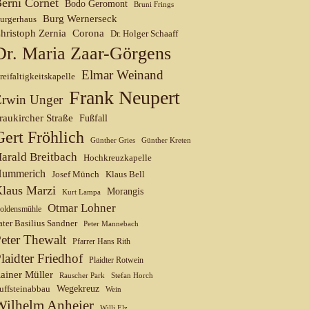
erni Cornet
Bodo Geromont
Bruni Frings
Burg Wernerseck
urgerhaus
hristoph Zernia
Corona
Dr. Holger Schaaff
Dr. Maria Zaar-Görgens
Elmar Weinand
reifaltigkeitskapelle
Frank Neupert
Erwin Unger
raukircher Straße
Fußfall
Gert Fröhlich
Günther Gries
Günther Kreten
arald Breitbach
Hochkreuzkapelle
ummerich
Josef Münch
Klaus Bell
laus Marzi
Morangis
Kurt Lampa
Otmar Lohner
oldensmühle
ater Basilius Sandner
Peter Mannebach
eter Thewalt
Pfarrer Hans Rith
laidter Friedhof
Plaidter Rotwein
ainer Müller
Rauscher Park
Stefan Horch
uffsteinabbau
Wegekreuz
Wein
Wilhelm Anheier
Willi Elz