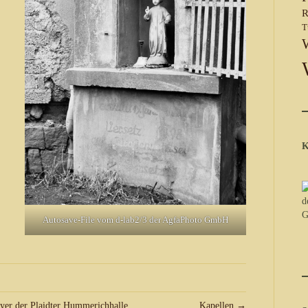
R
T
K
Autosave-File vom d-lab2/3 der AgfaPhoto GmbH
yer der Plaidter Hummerichhalle
Kapellen →