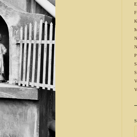
E
F
K
M
N
N
P
S
S
V
V
S