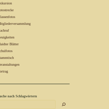
xkursion
otostrecke
lassenfotos
itgliederversammlung
achruf
euigkeiten
laidter Blätter
chulfotos
tammtisch
eranstaltungen
ortrag
uche nach Schlagwörtern