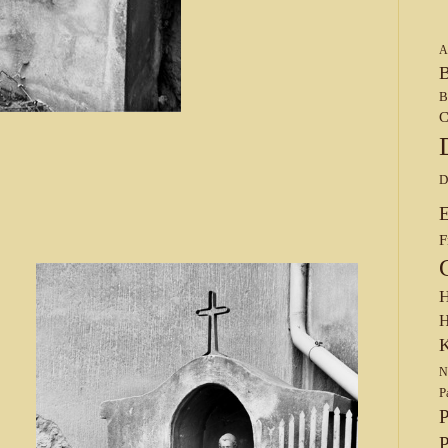
A
B
B
C
D
F
H
H
K
N
P
P
P