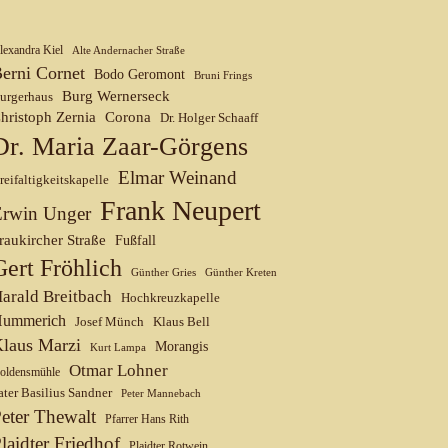
lexandra Kiel
Alte Andernacher Straße
erni Cornet
Bodo Geromont
Bruni Frings
Burg Wernerseck
urgerhaus
hristoph Zernia
Corona
Dr. Holger Schaaff
Dr. Maria Zaar-Görgens
Elmar Weinand
reifaltigkeitskapelle
Frank Neupert
Erwin Unger
raukircher Straße
Fußfall
Gert Fröhlich
Günther Gries
Günther Kreten
arald Breitbach
Hochkreuzkapelle
ummerich
Josef Münch
Klaus Bell
laus Marzi
Morangis
Kurt Lampa
Otmar Lohner
oldensmühle
ater Basilius Sandner
Peter Mannebach
eter Thewalt
Pfarrer Hans Rith
laidter Friedhof
Plaidter Rotwein