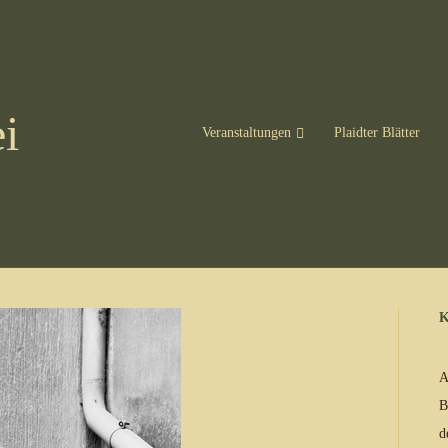
i
Veranstaltungen
Plaidter Blätter
K
A
B
d